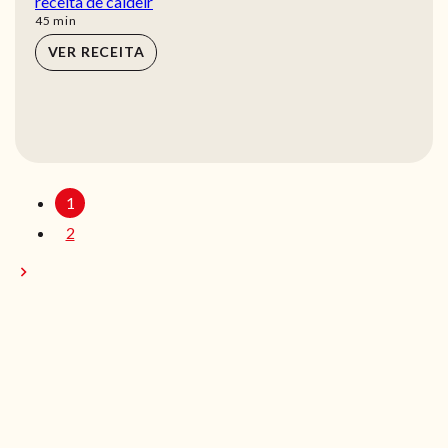
receita de caldeir
min
45
min
VER RECEITA
1
2