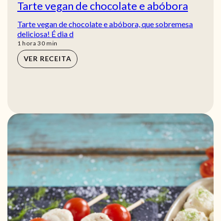
Tarte vegan de chocolate e abóbora
Tarte vegan de chocolate e abóbora, que sobremesa
deliciosa! É dia d
hora
min
1
hora
30
min
VER RECEITA