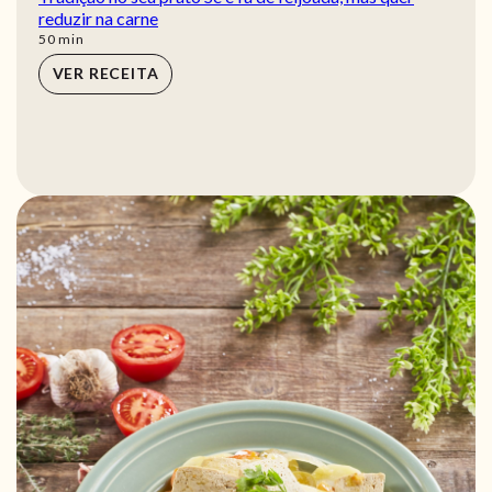
reduzir na carne
min
50
min
VER RECEITA