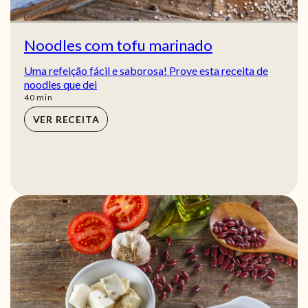
Noodles com tofu marinado
Uma refeição fácil e saborosa! Prove esta receita de
noodles que dei
min
40
min
VER RECEITA