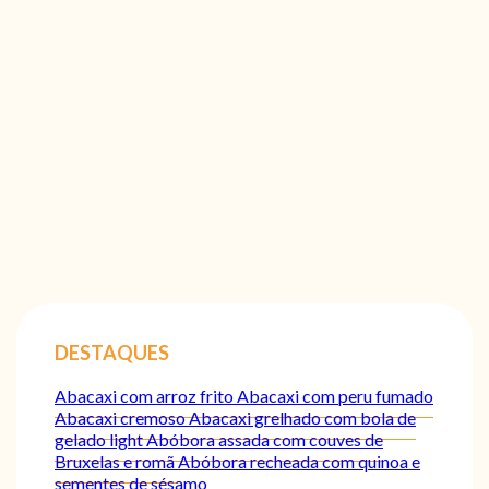
DESTAQUES
Abacaxi com arroz frito
Abacaxi com peru fumado
Abacaxi cremoso
Abacaxi grelhado com bola de
gelado light
Abóbora assada com couves de
Bruxelas e romã
Abóbora recheada com quinoa e
sementes de sésamo