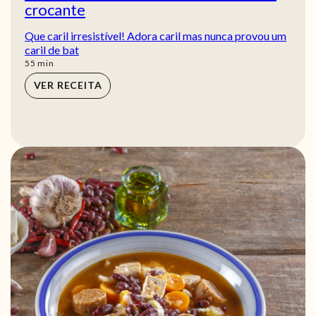
crocante
Que caril irresistível! Adora caril mas nunca provou um
caril de bat
min
55
min
VER RECEITA