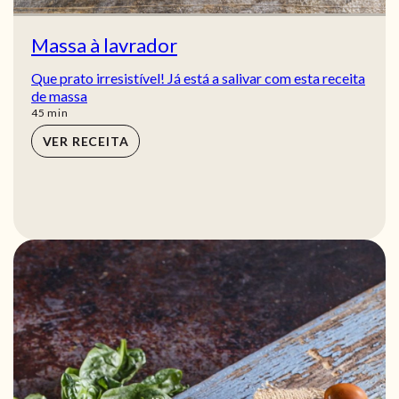
Massa à lavrador
Que prato irresistível! Já está a salivar com esta receita
de massa
min
45
min
VER RECEITA