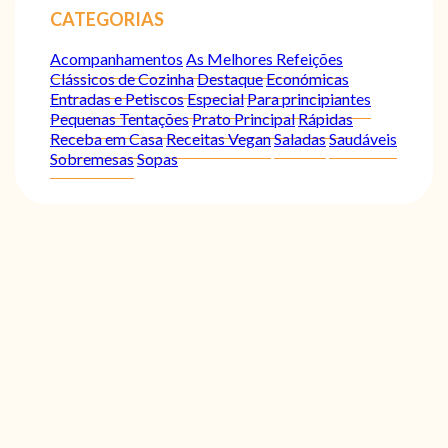
CATEGORIAS
Acompanhamentos
As Melhores Refeições
Clássicos de Cozinha
Destaque
Económicas
Entradas e Petiscos
Especial
Para principiantes
Pequenas Tentações
Prato Principal
Rápidas
Receba em Casa
Receitas Vegan
Saladas
Saudáveis
Sobremesas
Sopas