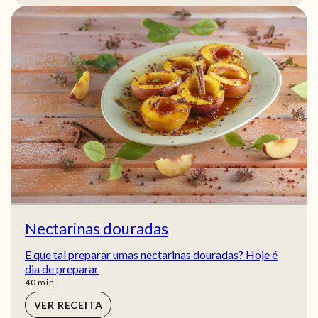
Nectarinas douradas
E que tal preparar umas nectarinas douradas? Hoje é
dia de preparar
min
40
min
VER RECEITA