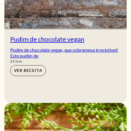
Pudim de chocolate vegan
Pudim de chocolate vegan, que sobremesa irresistível!
Este pudim de
min
25
min
VER RECEITA