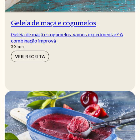
Geleia de maçã e cogumelos
Geleia de maçã e cogumelos, vamos experimentar? A
combinação imprová
min
50
min
VER RECEITA