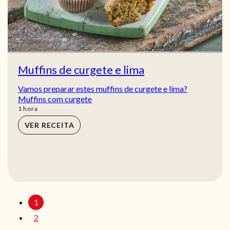
Muffins de curgete e lima
Vamos preparar estes muffins de curgete e lima?
Muffins com curgete
hora
1
hora
VER RECEITA
1
2