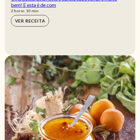
bem! E esta é de com
horas
min
2
horas
10
min
VER RECEITA