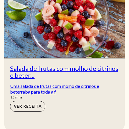
Salada de frutas com molho de citrinos
e beter...
Uma salada de frutas com molho de citrinos e
beterraba para toda a f
min
15
min
VER RECEITA