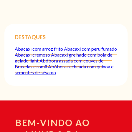
DESTAQUES
Abacaxi com arroz frito
Abacaxi com peru fumado
Abacaxi cremoso
Abacaxi grelhado com bola de
gelado light
Abóbora assada com couves de
Bruxelas e romã
Abóbora recheada com quinoa e
sementes de sésamo
BEM-VINDO AO