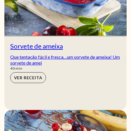
Sorvete de ameixa
Que tentação fácil e fresca…um sorvete de ameixa! Um
sorvete de amei
min
40
min
VER RECEITA