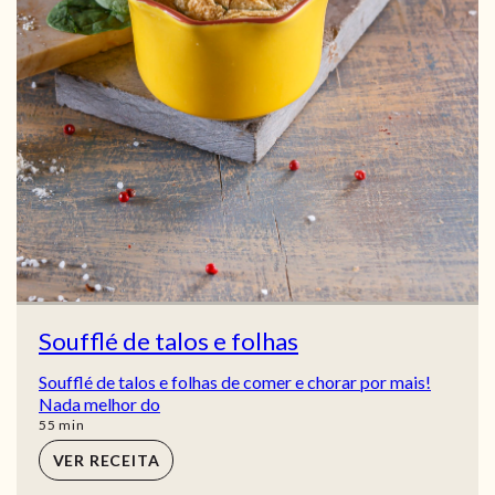
Soufflé de talos e folhas
Soufflé de talos e folhas de comer e chorar por mais!
Nada melhor do
min
55
min
VER RECEITA