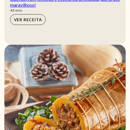
maravilhoso!
min
45
min
VER RECEITA