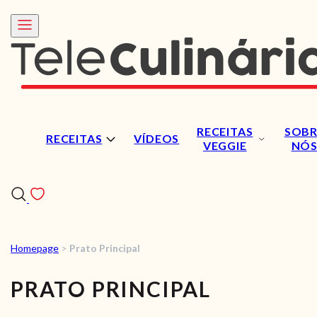
RECEITAS
SOBR
RECEITAS
VÍDEOS
VEGGIE
NÓ
Homepage
>
Prato Principal
RECEITAS
PRATO PRINCIPAL
VÍDEOS