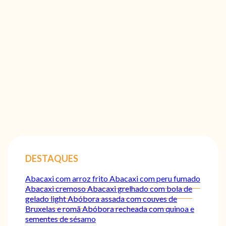
DESTAQUES
Abacaxi com arroz frito
Abacaxi com peru fumado
Abacaxi cremoso
Abacaxi grelhado com bola de
gelado light
Abóbora assada com couves de
Bruxelas e romã
Abóbora recheada com quinoa e
sementes de sésamo