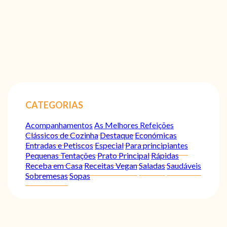
CATEGORIAS
Acompanhamentos
As Melhores Refeições
Clássicos de Cozinha
Destaque
Económicas
Entradas e Petiscos
Especial
Para principiantes
Pequenas Tentações
Prato Principal
Rápidas
Receba em Casa
Receitas Vegan
Saladas
Saudáveis
Sobremesas
Sopas