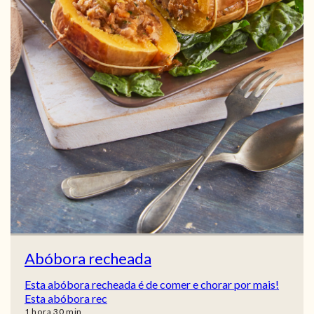
Abóbora recheada
Esta abóbora recheada é de comer e chorar por mais!
Esta abóbora rec
hora
min
1
hora
30
min