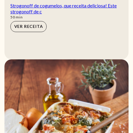
Strogonoff de cogumelos, que receita deliciosa! Este
strogonoff de c
min
50
min
VER RECEITA