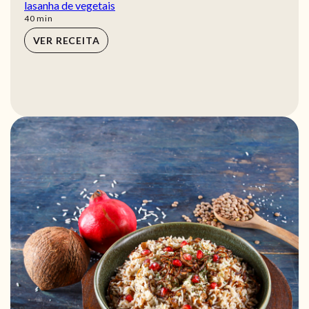
lasanha de vegetais
min
40
min
VER RECEITA