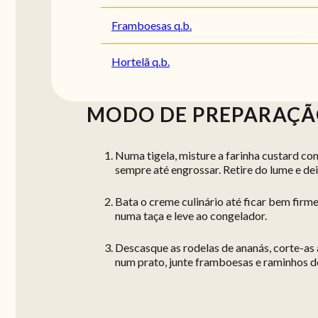
Framboesas q.b.
Hortelã q.b.
MODO DE PREPARAÇ
Numa tigela, misture a farinha custard co
sempre até engrossar. Retire do lume e de
Bata o creme culinário até ficar bem firm
numa taça e leve ao congelador.
Descasque as rodelas de ananás, corte-as
num prato, junte framboesas e raminhos de