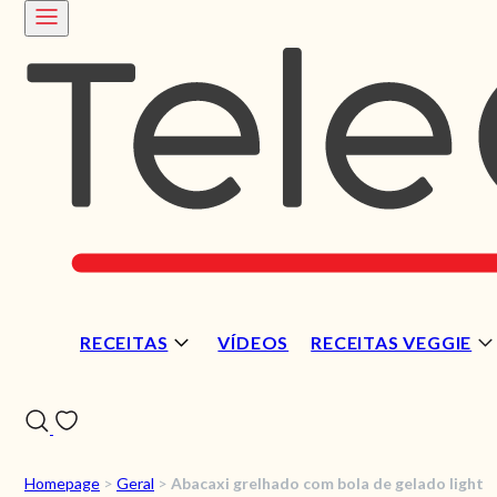
RECEITAS
VÍDEOS
RECEITAS VEGGIE
Homepage
>
Geral
>
Abacaxi grelhado com bola de gelado light