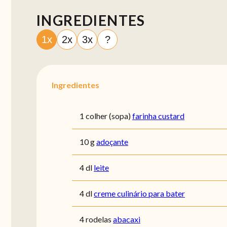
INGREDIENTES
1x
2x
3x
?
Ingredientes
1 colher (sopa)
farinha custard
10 g
adoçante
4 dl
leite
4 dl
creme culinário para bater
4 rodelas
abacaxi