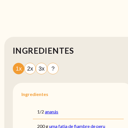
INGREDIENTES
1x
2x
3x
?
Ingredientes
1/2
ananás
200 g
uma fatia de fiambre de peru