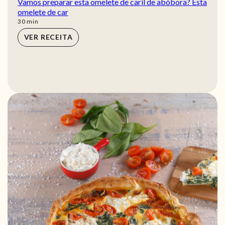
Vamos preparar esta omelete de caril de abóbora? Esta
omelete de car
min
30
min
VER RECEITA