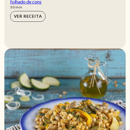
folhado de cons
min
30
min
VER RECEITA