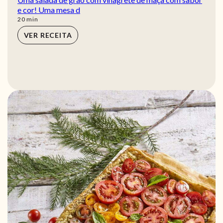
e cor! Uma mesa d
min
20
min
VER RECEITA