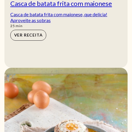
Casca de batata frita com maionese
Casca de batata frita com maionese, que delícia!
Aproveite as sobras
min
25
min
VER RECEITA