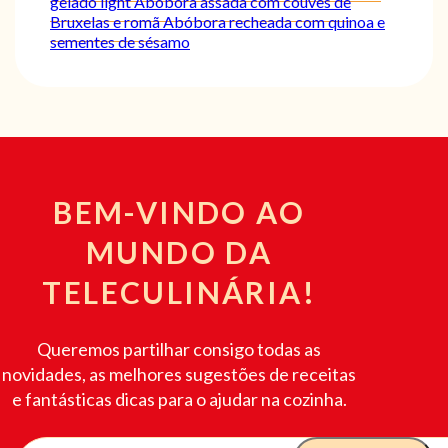
gelado light
Abóbora assada com couves de
Bruxelas e romã
Abóbora recheada com quinoa e
sementes de sésamo
BEM-VINDO AO
MUNDO DA
TELECULINÁRIA!
Queremos partilhar consigo todas as
novidades, as melhores sugestões de receitas
e fantásticas dicas para o ajudar na cozinha.