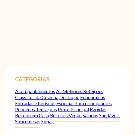
CATEGORIAS
Acompanhamentos
As Melhores Refeições
Clássicos de Cozinha
Destaque
Económicas
Entradas e Petiscos
Especial
Para principiantes
Pequenas Tentações
Prato Principal
Rápidas
Receba em Casa
Receitas Vegan
Saladas
Saudáveis
Sobremesas
Sopas