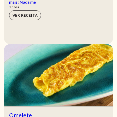
mais! Nada me
hora
1
hora
VER RECEITA
Omelete