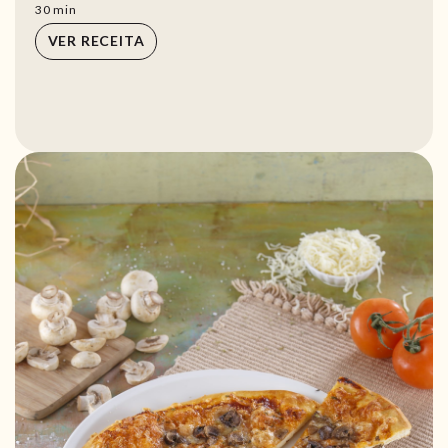
min
30
min
VER RECEITA