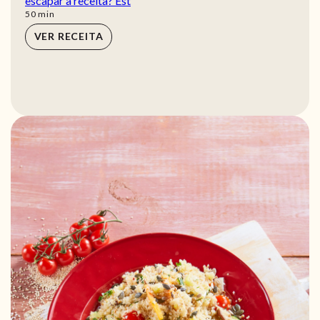
escapar a receita? Est
min
50
min
VER RECEITA