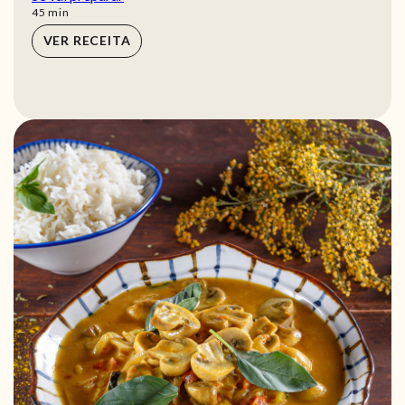
min
45
min
VER RECEITA