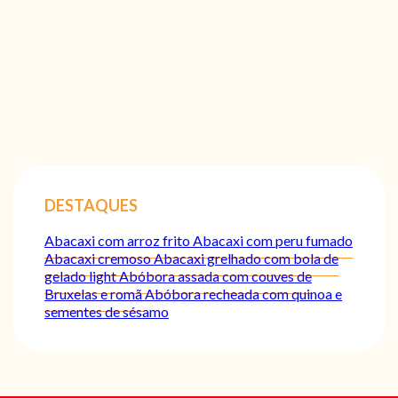
DESTAQUES
Abacaxi com arroz frito
Abacaxi com peru fumado
Abacaxi cremoso
Abacaxi grelhado com bola de
gelado light
Abóbora assada com couves de
Bruxelas e romã
Abóbora recheada com quinoa e
sementes de sésamo