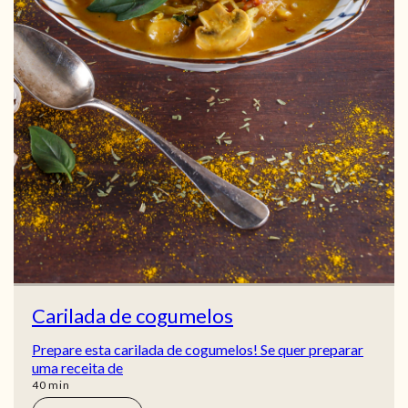
Carilada de cogumelos
Prepare esta carilada de cogumelos! Se quer preparar
uma receita de
min
40
min