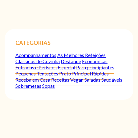
CATEGORIAS
Acompanhamentos
As Melhores Refeições
Clássicos de Cozinha
Destaque
Económicas
Entradas e Petiscos
Especial
Para principiantes
Pequenas Tentações
Prato Principal
Rápidas
Receba em Casa
Receitas Vegan
Saladas
Saudáveis
Sobremesas
Sopas