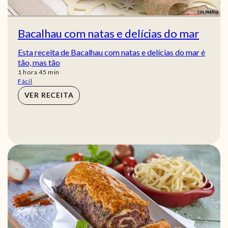
Bacalhau com natas e delícias do mar
Esta receita de Bacalhau com natas e delícias do mar é
tão, mas tão
hora
min
1
hora
45
min
Fácil
VER RECEITA