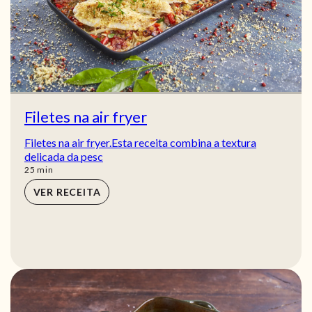
Filetes na air fryer
Filetes na air fryer.Esta receita combina a textura
delicada da pesc
min
25
min
VER RECEITA