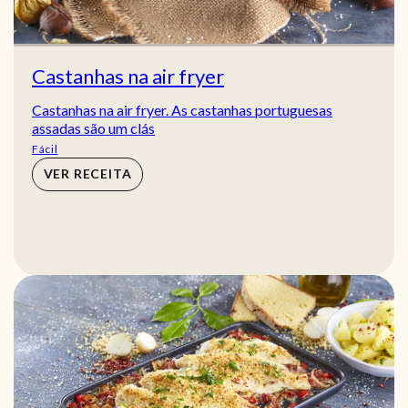
Castanhas na air fryer
Castanhas na air fryer. As castanhas portuguesas
assadas são um clás
Fácil
VER RECEITA