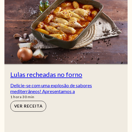
Lulas recheadas no forno
Delicie-se com uma explosão de sabores
mediterrâneos! Apresentamos a
hora
min
1
hora
30
min
VER RECEITA