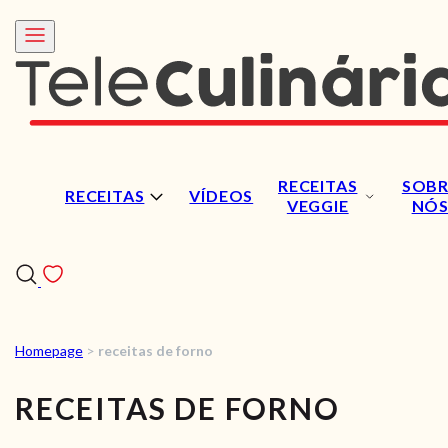
RECEITAS
SOBR
RECEITAS
VÍDEOS
VEGGIE
NÓ
Homepage
>
receitas de forno
RECEITAS
RECEITAS DE FORNO
VÍDEOS