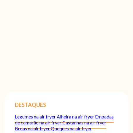
DESTAQUES
Legumes na air fryer
Alheira na air fryer
Empadas
de camarão na air fryer
Castanhas na air fryer
Broas na air fryer
Queques na air fryer