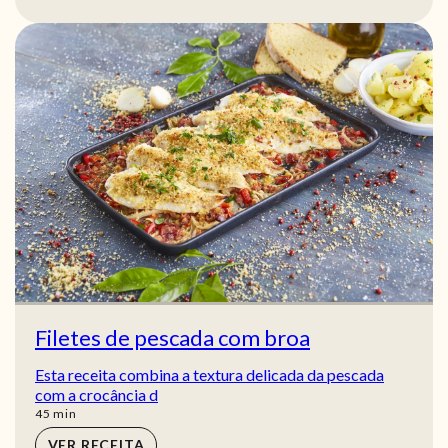
Filetes de pescada com broa
Esta receita combina a textura delicada da pescada
com a crocância d
min
45
min
VER RECEITA