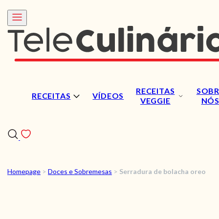
RECEITAS
SOBR
RECEITAS
VÍDEOS
VEGGIE
NÓ
Homepage
>
Doces e Sobremesas
>
Serradura de bolacha oreo
RECEITAS
VÍDEOS