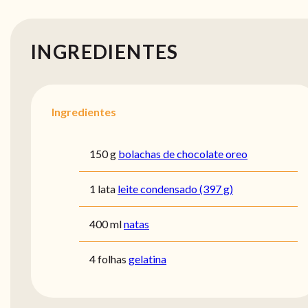
INGREDIENTES
Ingredientes
150 g
bolachas de chocolate oreo
1 lata
leite condensado (397 g)
400 ml
natas
4 folhas
gelatina