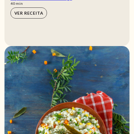
min
40
min
VER RECEITA