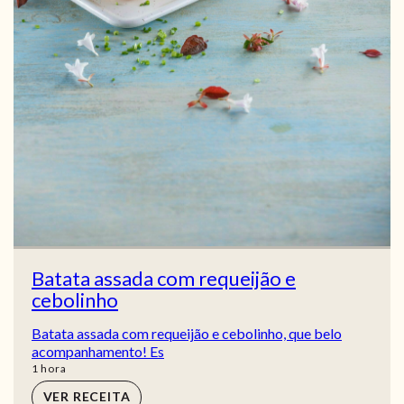
Batata assada com requeijão e
cebolinho
Batata assada com requeijão e cebolinho, que belo
acompanhamento! Es
hora
1
hora
VER RECEITA