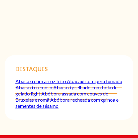
DESTAQUES
Abacaxi com arroz frito
Abacaxi com peru fumado
Abacaxi cremoso
Abacaxi grelhado com bola de
gelado light
Abóbora assada com couves de
Bruxelas e romã
Abóbora recheada com quinoa e
sementes de sésamo