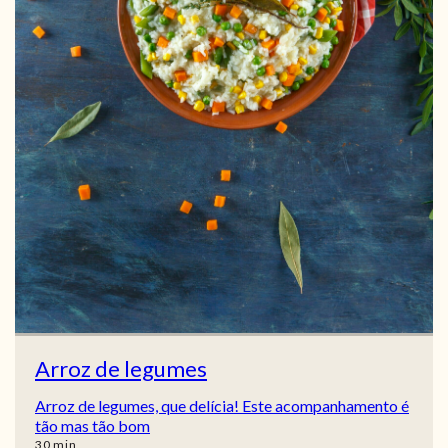
Arroz de legumes
Arroz de legumes, que delícia! Este acompanhamento é
tão mas tão bom
min
30
min