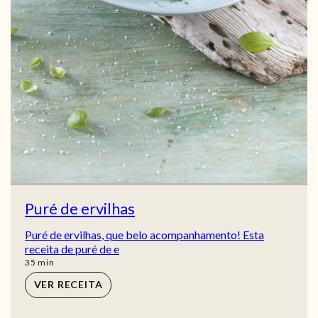
Puré de ervilhas
Puré de ervilhas, que belo acompanhamento! Esta
receita de puré de e
min
35
min
VER RECEITA