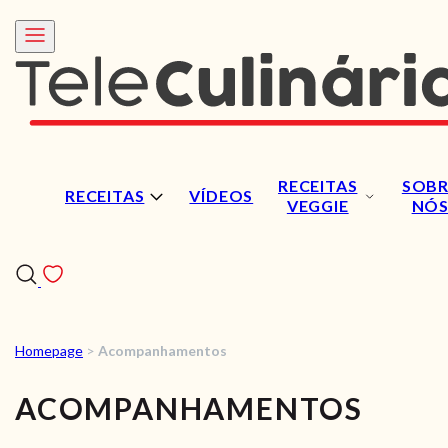
RECEITAS
SOBR
RECEITAS
VÍDEOS
VEGGIE
NÓ
Homepage
>
Acompanhamentos
RECEITAS
ACOMPANHAMENTOS
VÍDEOS