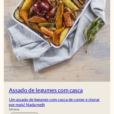
Assado de legumes com casca
Um assado de legumes com casca de comer e chorar
por mais! Nada melh
min
50
min