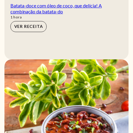
Batata-doce com óleo de coco, que delícia! A
combinação da batata-do
hora
1
hora
VER RECEITA