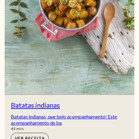
Batatas indianas
Batatas indianas, que belo acompanhamento! Este
acompanhamento de ba
min
45
min
VER RECEITA