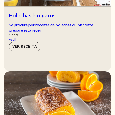
Bolachas húngaros
Se procura por receitas de bolachas ou biscoitos,
prepare esta recei
hora
1
hora
Fácil
VER RECEITA