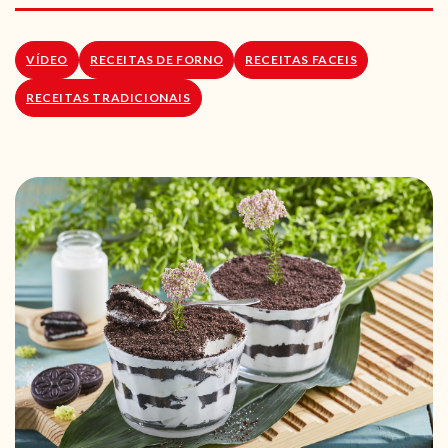
RECEITAS VEGGIE
SOBRE NÓS
VÍDEO
RECEITAS DE FORNO
RECEITAS FACEIS
RECEITAS TRADICIONAIS
LOJA ONLINE
BLOG