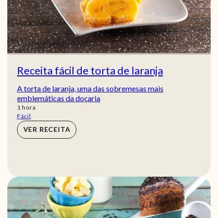
Receita fácil de torta de laranja
A torta de laranja, uma das sobremesas mais
emblemáticas da doçaria
hora
1
hora
Fácil
VER RECEITA