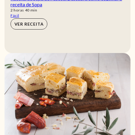
receita de Sopa
horas
min
2
horas
40
min
Fácil
VER RECEITA