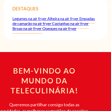
DESTAQUES
Legumes na air fryer
Alheira na air fryer
Empadas
de camarão na air fryer
Castanhas na air fryer
Broas na air fryer
Queques na air fryer
BEM-VINDO AO
MUNDO DA
TELECULINÁRIA!
Queremos partilhar consigo todas as
novidades, as melhores sugestões de receitas