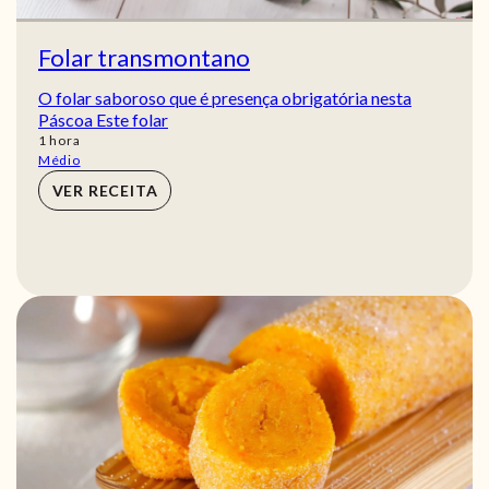
Folar transmontano
O folar saboroso que é presença obrigatória nesta
Páscoa Este folar
hora
1
hora
Médio
VER RECEITA