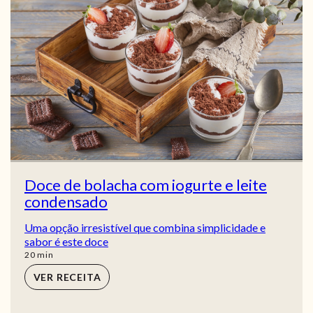
Doce de bolacha com iogurte e leite
condensado
Uma opção irresistível que combina simplicidade e
sabor é este doce
min
20
min
VER RECEITA