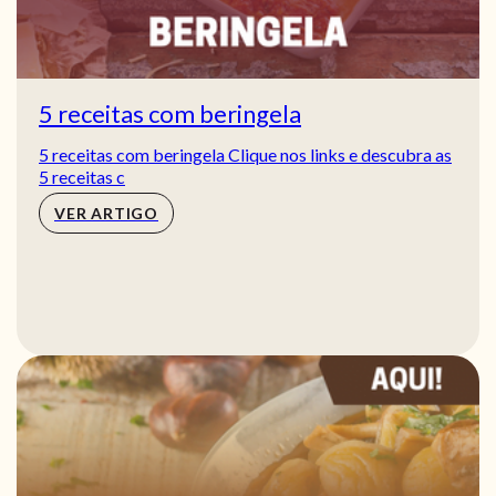
5 receitas com beringela
5 receitas com beringela Clique nos links e descubra as
5 receitas c
VER ARTIGO