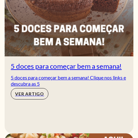
5 doces para começar bem a semana!
5 doces para começar bem a semana! Clique nos links e
descubra as 5
VER ARTIGO