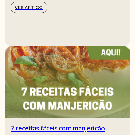
VER ARTIGO
7 receitas fáceis com manjericão