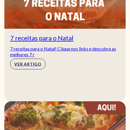
7 receitas para o Natal
7 receitas para o Natal! Clique nos links e descubra as
melhores 7 r
VER ARTIGO