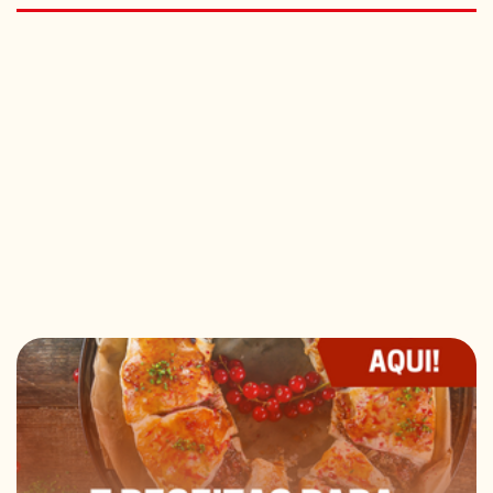
RECEITAS VEGGIE
SOBRE NÓS
LOJA ONLINE
BLOG