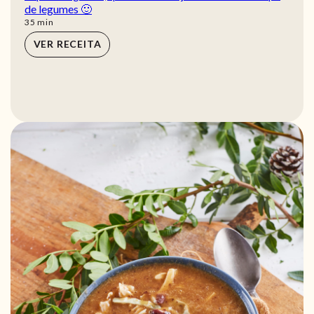
de legumes 🙂
min
35
min
VER RECEITA