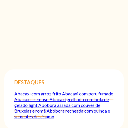
DESTAQUES
Abacaxi com arroz frito
Abacaxi com peru fumado
Abacaxi cremoso
Abacaxi grelhado com bola de
gelado light
Abóbora assada com couves de
Bruxelas e romã
Abóbora recheada com quinoa e
sementes de sésamo