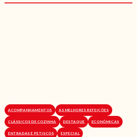
RECEITAS VEGGIE
SOBRE NÓS
LOJA ONLINE
BLOG
ACOMPANHAMENTOS
AS MELHORES REFEIÇÕES
CLÁSSICOS DE COZINHA
DESTAQUE
ECONÓMICAS
ENTRADAS E PETISCOS
ESPECIAL