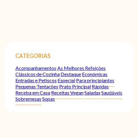
CATEGORIAS
Acompanhamentos
As Melhores Refeições
Clássicos de Cozinha
Destaque
Económicas
Entradas e Petiscos
Especial
Para principiantes
Pequenas Tentações
Prato Principal
Rápidas
Receba em Casa
Receitas Vegan
Saladas
Saudáveis
Sobremesas
Sopas