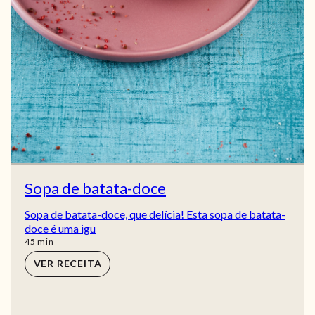
Sopa de batata-doce
Sopa de batata-doce, que delícia! Esta sopa de batata-
doce é uma igu
min
45
min
VER RECEITA