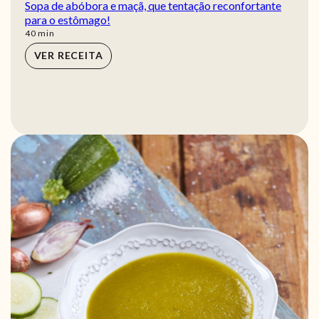
Sopa de abóbora e maçã, que tentação reconfortante
para o estômago!
min
40
min
VER RECEITA