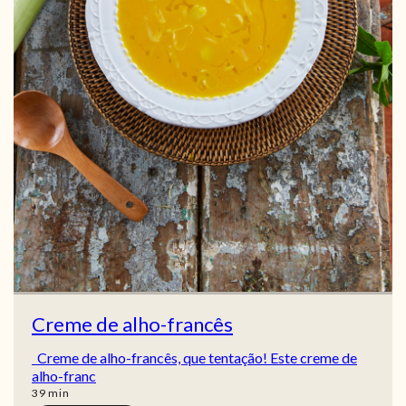
Creme de alho-francês
Creme de alho-francês, que tentação! Este creme de
alho-franc
min
39
min