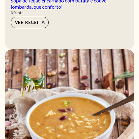
Sopa de feijão encarnado com batata e couve-
lombarda, que conforto!
min
30
min
VER RECEITA