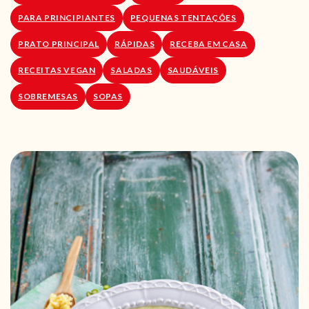
PARA PRINCIPIANTES
PEQUENAS TENTAÇÕES
PRATO PRINCIPAL
RÁPIDAS
RECEBA EM CASA
RECEITAS VEGAN
SALADAS
SAUDÁVEIS
SOBREMESAS
SOPAS