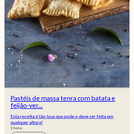
Pastéis de massa tenra com batata e
feijão-ver...
Esta receita é tão boa que pode e deve ser feita em
qualquer altura!
hora
1
hora