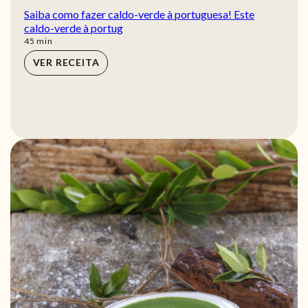
Saiba como fazer caldo-verde à portuguesa! Este
caldo-verde à portug
min
45
min
VER RECEITA