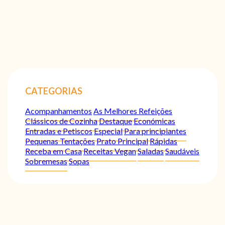
CATEGORIAS
Acompanhamentos
As Melhores Refeições
Clássicos de Cozinha
Destaque
Económicas
Entradas e Petiscos
Especial
Para principiantes
Pequenas Tentações
Prato Principal
Rápidas
Receba em Casa
Receitas Vegan
Saladas
Saudáveis
Sobremesas
Sopas