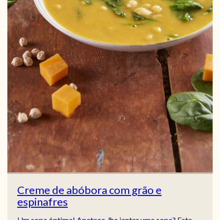
Creme de abóbora com grão e
espinafres
Um sopa óptima! Apetece-lhe jantar uma sopa? Esta