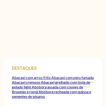
DESTAQUES
Abacaxi com arroz frito
Abacaxi com peru fumado
Abacaxi cremoso
Abacaxi grelhado com bola de
gelado light
Abóbora assada com couves de
Bruxelas e romã
Abóbora recheada com quinoa e
sementes de sésamo