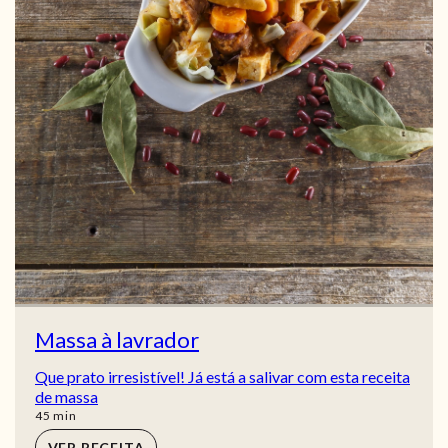
Massa à lavrador
Que prato irresistível! Já está a salivar com esta receita
de massa
min
45
min
VER RECEITA