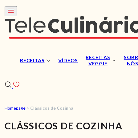
RECEITAS
SOBR
RECEITAS
VÍDEOS
VEGGIE
NÓ
Homepage
>
Clássicos de Cozinha
RECEITAS
CLÁSSICOS DE COZINHA
VÍDEOS