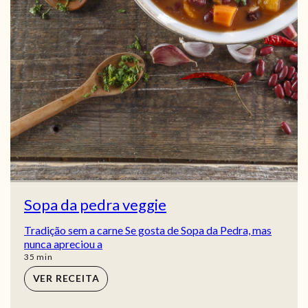
Sopa da pedra veggie
Tradição sem a carne Se gosta de Sopa da Pedra, mas
nunca apreciou a
min
35
min
VER RECEITA