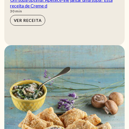
receita de Creme d
min
30
min
VER RECEITA