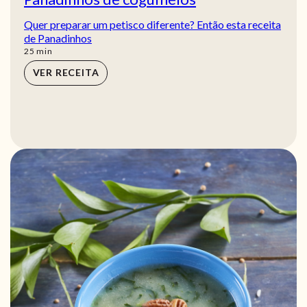
Quer preparar um petisco diferente? Então esta receita
de Panadinhos
min
25
min
VER RECEITA