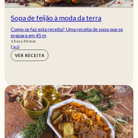
Sopa de feijão à moda da terra
Como se faz esta receita? Uma receita de sopa que se
prepara em 45 m
hora
min
1
hora
30
min
Fácil
VER RECEITA