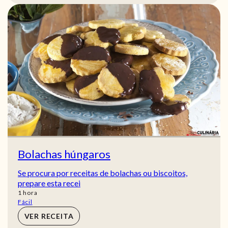
Bolachas húngaros
Se procura por receitas de bolachas ou biscoitos,
prepare esta recei
hora
1
hora
Fácil
VER RECEITA