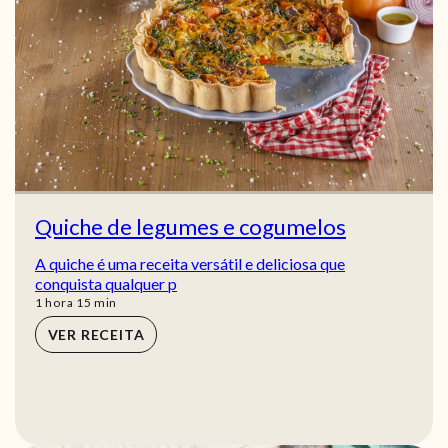
Quiche de legumes e cogumelos
A quiche é uma receita versátil e deliciosa que
conquista qualquer p
hora
min
1
hora
15
min
VER RECEITA