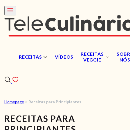
RECEITAS
SOBR
RECEITAS
VÍDEOS
VEGGIE
NÓ
Homepage
>
Receitas para Principiantes
RECEITAS
RECEITAS PARA
VÍDEOS
PRINCIPIANTES