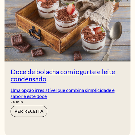
Doce de bolacha com iogurte e leite
condensado
Uma opção irresistível que combina simplicidade e
sabor é este doce
min
20
min
VER RECEITA