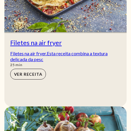
Filetes na air fryer
Filetes na air fryer.Esta receita combina a textura
delicada da pesc
min
25
min
VER RECEITA