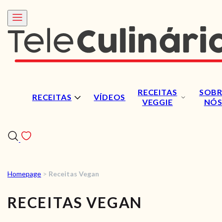
RECEITAS
SOBR
RECEITAS
VÍDEOS
VEGGIE
NÓ
Homepage
>
Receitas Vegan
RECEITAS
RECEITAS VEGAN
VÍDEOS