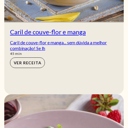
Caril de couve-flor e manga
Caril de couve-flor e manga... sem dúvida a melhor
combinação! Se lh
min
45
min
VER RECEITA