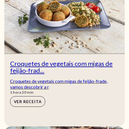
Croquetes de vegetais com migas de
feijão-frad...
Croquetes de vegetais com migas de feijão-frade,
vamos descobrir a r
hora
min
1
hora
20
min
VER RECEITA