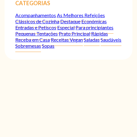
CATEGORIAS
Acompanhamentos
As Melhores Refeições
Clássicos de Cozinha
Destaque
Económicas
Entradas e Petiscos
Especial
Para principiantes
Pequenas Tentações
Prato Principal
Rápidas
Receba em Casa
Receitas Vegan
Saladas
Saudáveis
Sobremesas
Sopas