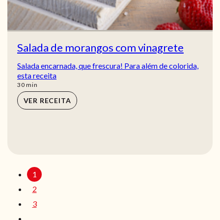
Salada de morangos com vinagrete
Salada encarnada, que frescura! Para além de colorida,
esta receita
min
30
min
VER RECEITA
1
2
3
…