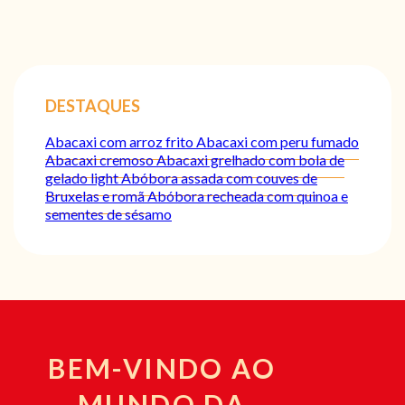
DESTAQUES
Abacaxi com arroz frito
Abacaxi com peru fumado
Abacaxi cremoso
Abacaxi grelhado com bola de
gelado light
Abóbora assada com couves de
Bruxelas e romã
Abóbora recheada com quinoa e
sementes de sésamo
BEM-VINDO AO
MUNDO DA