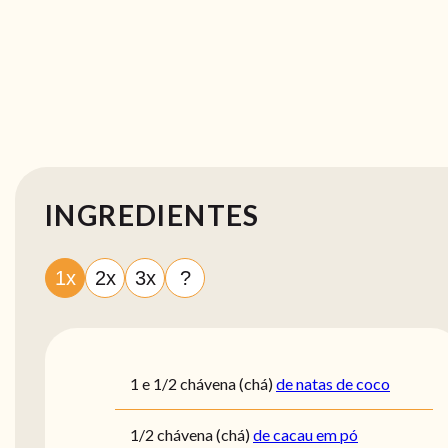
INGREDIENTES
1x
2x
3x
?
1 e 1/2
chávena (chá)
de natas de coco
1/2
chávena (chá)
de cacau em pó