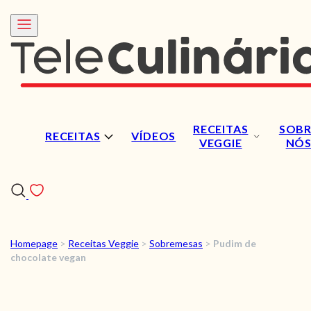
RECEITAS
SOBR
RECEITAS
VÍDEOS
VEGGIE
NÓ
Homepage
>
Receitas Veggie
>
Sobremesas
>
Pudim de
RECEITAS
chocolate vegan
VÍDEOS