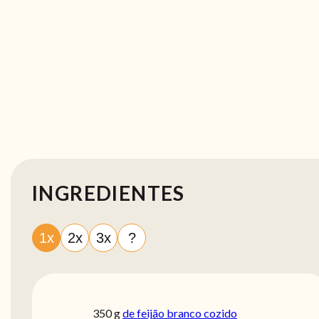
INGREDIENTES
1x
2x
3x
?
350
g
de feijão branco cozido