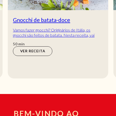
Gnocchi de batata-doce
Vamos fazer gnocchi? Originários de Itália, os
gnocchi são feitos de batata. Nesta receita, vai
aprender a fazer Gnocchi de batata-doce. São...
min
50
min
VER RECEITA
BEM-VINDO AO