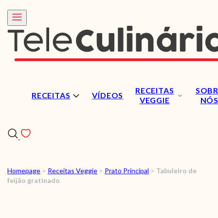
RECEITAS
SOBR
RECEITAS
VÍDEOS
VEGGIE
NÓ
Homepage
>
Receitas Veggie
>
Prato Principal
>
Tabuleiro de
RECEITAS
feijão gratinado
VÍDEOS