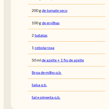
200
g
de tomate seco
100
g
de ervilhas
2
batatas
1
cebola roxa
50
ml
de azeite + 1 fio de azeite
Broa de milho q.b.
Salsa q.b.
Sal e pimenta q.b.