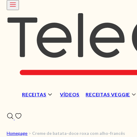
RECEITAS
VÍDEOS
RECEITAS VEGGIE
Homepage
>
Creme de batata-doce roxa com alho-francês