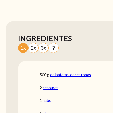
INGREDIENTES
1x
2x
3x
?
500
g
de batatas-doces roxas
2
cenouras
1
nabo