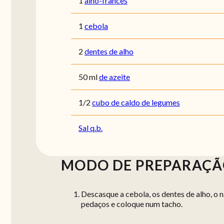
1
alho-francês
1
cebola
2
dentes de alho
50
ml
de azeite
1/2
cubo de caldo de legumes
Sal q.b.
MODO DE PREPARAÇ
Descasque a cebola, os dentes de alho, o 
pedaços e coloque num tacho.