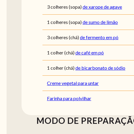
3
colheres (sopa)
de xarope de agave
1
colheres (sopa)
de sumo de limão
3
colheres (chá)
de fermento em pó
1
colher (chá)
de café em pó
1
colher (chá)
de bicarbonato de sódio
Creme vegetal para untar
Farinha para polvilhar
MODO DE PREPARAÇ