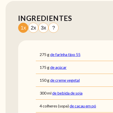
INGREDIENTES
1x
2x
3x
?
275
g
de farinha tipo 55
175
g
de açúcar
150
g
de creme vegetal
300
ml
de bebida de soja
4
colheres (sopa)
de cacau em pó