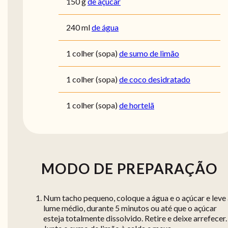
150
g
de açúcar
240
ml
de água
1
colher (sopa)
de sumo de limão
1
colher (sopa)
de coco desidratado
1
colher (sopa)
de hortelã
MODO DE PREPARAÇÃO
Num tacho pequeno, coloque a água e o açúcar e leve
lume médio, durante 5 minutos ou até que o açúcar
esteja totalmente dissolvido. Retire e deixe arrefecer.