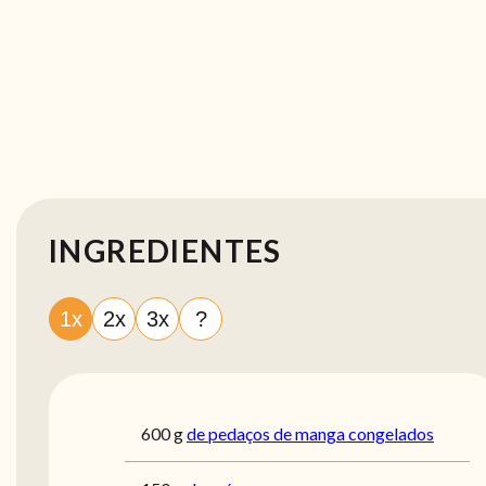
INGREDIENTES
1x
2x
3x
?
600
g
de pedaços de manga congelados