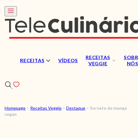
RECEITAS
SOBR
RECEITAS
VÍDEOS
VEGGIE
NÓ
Homepage
>
Receitas Veggie
>
Destaque
>
Sorvete de manga
RECEITAS
vegan
VÍDEOS