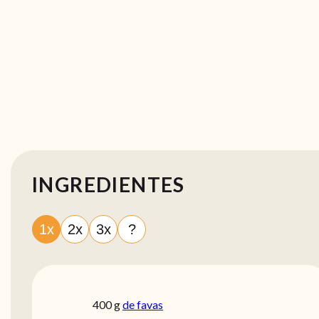
INGREDIENTES
1x
2x
3x
?
400
g
de favas