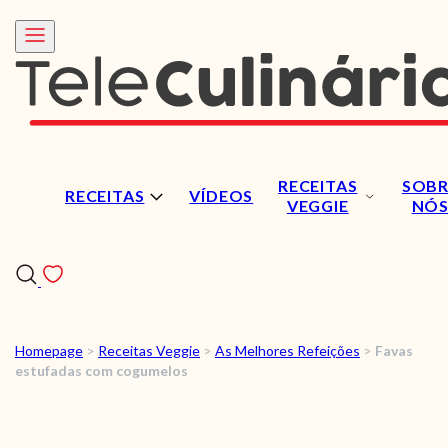
RECEITAS
SOBR
RECEITAS
VÍDEOS
VEGGIE
NÓ
Homepage
>
Receitas Veggie
>
As Melhores Refeições
>
Favas
RECEITAS
estufadas com cogumelos
VÍDEOS