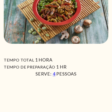
HORA
1
HORA
TEMPO TOTAL
HORA
1
HR
TEMPO DE PREPARAÇÃO
SERVE:
4
PESSOAS