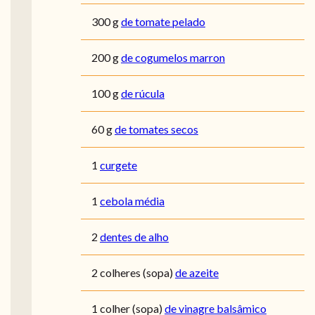
300
g
de tomate pelado
200
g
de cogumelos marron
100
g
de rúcula
60
g
de tomates secos
1
curgete
1
cebola média
2
dentes de alho
2
colheres (sopa)
de azeite
1
colher (sopa)
de vinagre balsâmico