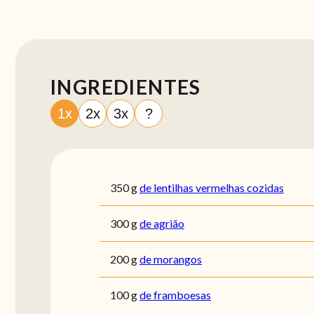
INGREDIENTES
1x
2x
3x
?
350
g
de lentilhas vermelhas cozidas
300
g
de agrião
200
g
de morangos
100
g
de framboesas