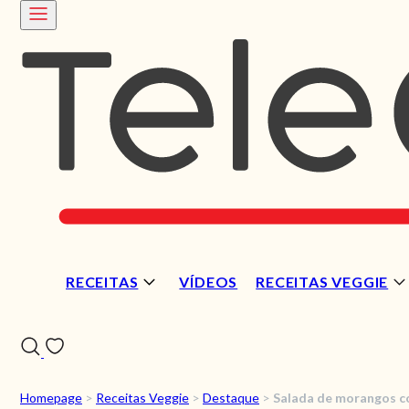
RECEITAS
VÍDEOS
RECEITAS VEGGIE
Homepage
>
Receitas Veggie
>
Destaque
>
Salada de morangos c