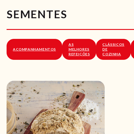
SEMENTES
AS
CLÁSSICOS
ACOMPANHAMENTOS
MELHORES
DE
REFEIÇÕES
COZINHA