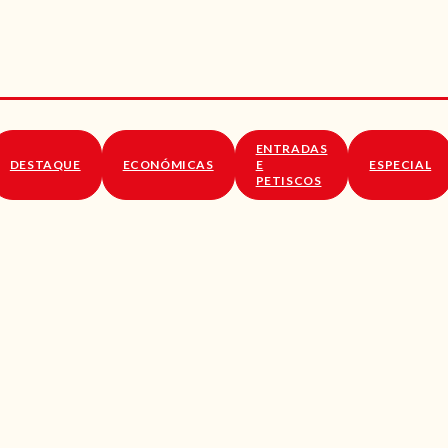
RECEITAS
VÍDEOS
RECEITAS VEGGIE
ENTRADAS
SOBRE NÓS
DESTAQUE
ECONÓMICAS
E
ESPECIAL
PETISCOS
LOJA ONLINE
BLOG