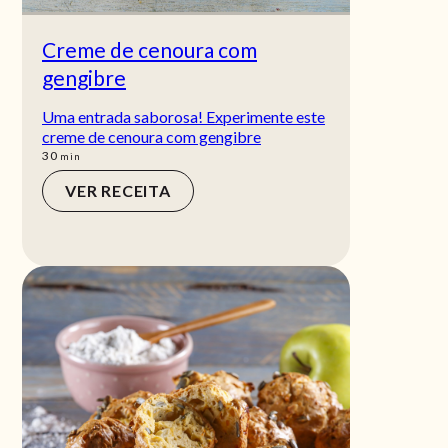
Creme de cenoura com
gengibre
Uma entrada saborosa! Experimente este
creme de cenoura com gengibre
min
30
min
VER RECEITA