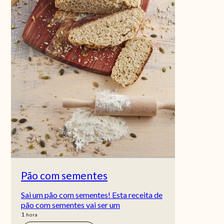
Pão com sementes
Sai um pão com sementes! Esta receita de
pão com sementes vai ser um
hora
1
hora