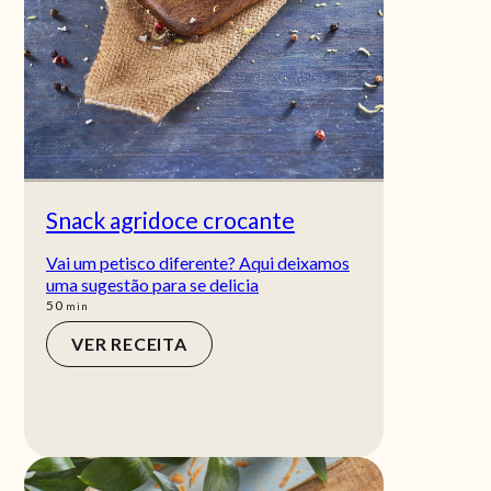
Snack agridoce crocante
Vai um petisco diferente? Aqui deixamos
uma sugestão para se delicia
min
50
min
VER RECEITA