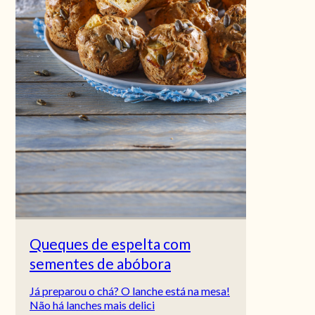
Queques de espelta com
sementes de abóbora
Já preparou o chá? O lanche está na mesa!
Não há lanches mais delici