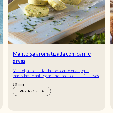
Manteiga aromatizada com caril e
ervas
Manteiga aromatizada com caril e ervas, que
maravilha! Manteiga aromatizada com caril e ervas,
uma opção saudável para saborear no pão ou em...
min
10
min
VER RECEITA