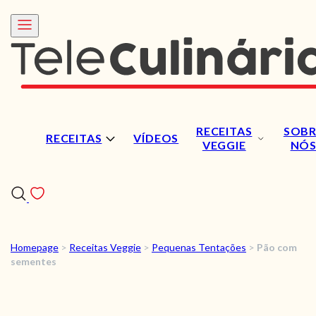
RECEITAS
SOBR
RECEITAS
VÍDEOS
VEGGIE
NÓ
Homepage
>
Receitas Veggie
>
Pequenas Tentações
>
Pão com
RECEITAS
sementes
VÍDEOS