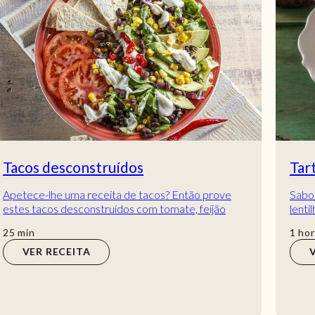
Tarte de batata-doce roxa e lentilhas
Saborosa mistura! A mistura de batata-doce e
lentilhas dá a esta tarte um sabor muito bom!
Delicie-se com esta Tarte de batata-doce roxa e l...
hora
min
1
hora
10
min
VER RECEITA