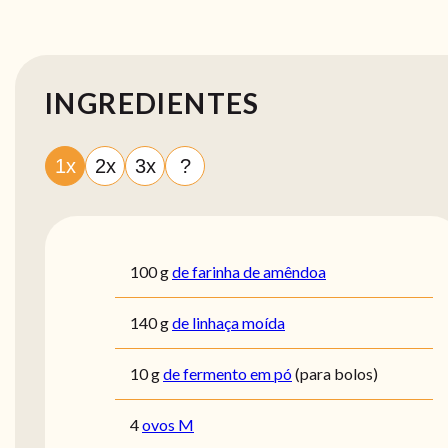
INGREDIENTES
1x
2x
3x
?
100
g
de farinha de amêndoa
140
g
de linhaça moída
10
g
de fermento em pó
(para bolos)
4
ovos M