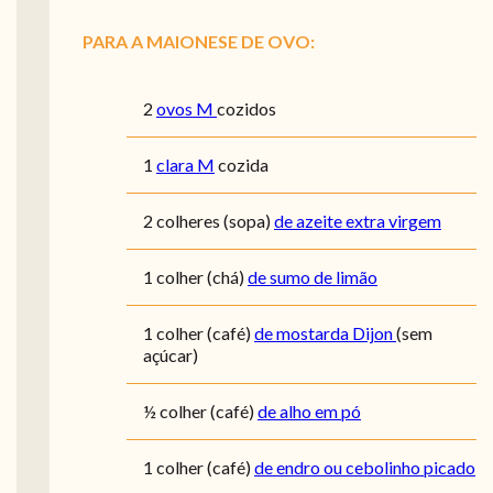
PARA A MAIONESE DE OVO:
2
ovos M
cozidos
1
clara M
cozida
2
colheres (sopa)
de azeite extra virgem
1
colher (chá)
de sumo de limão
1
colher (café)
de mostarda Dijon
(sem
açúcar)
½
colher (café)
de alho em pó
1
colher (café)
de endro ou cebolinho picado