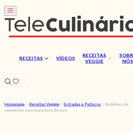
RECEITAS
SOBR
RECEITAS
VÍDEOS
VEGGIE
NÓ
Homepage
>
Receitas Veggie
>
Entradas e Petiscos
>
Bolinhas de
RECEITAS
sementes com maionese de ovo
VÍDEOS