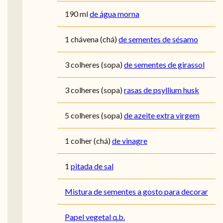
190
ml
de água morna
1
chávena (chá)
de sementes de sésamo
3
colheres (sopa)
de sementes de girassol
3
colheres (sopa)
rasas de psyllium husk
5
colheres (sopa)
de azeite extra virgem
1
colher (chá)
de vinagre
1
pitada de sal
Mistura de sementes a gosto para decorar
Papel vegetal q.b.