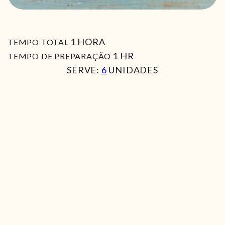
HORA
1
HORA
TEMPO TOTAL
HORA
1
HR
TEMPO DE PREPARAÇÃO
SERVE:
6
UNIDADES