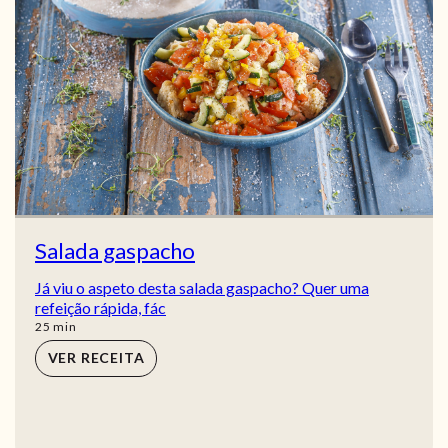
Salada gaspacho
Já viu o aspeto desta salada gaspacho? Quer uma
refeição rápida, fác
min
25
min
VER RECEITA