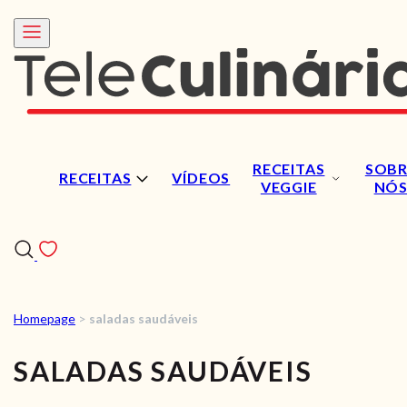
RECEITAS
SOBR
RECEITAS
VÍDEOS
VEGGIE
NÓ
Homepage
>
saladas saudáveis
RECEITAS
SALADAS SAUDÁVEIS
VÍDEOS