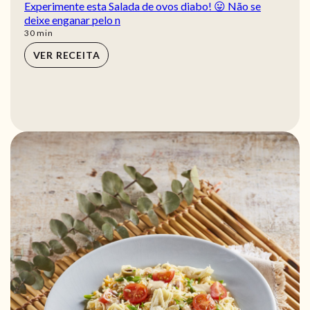
Experimente esta Salada de ovos diabo! 😛 Não se
deixe enganar pelo n
min
30
min
VER RECEITA