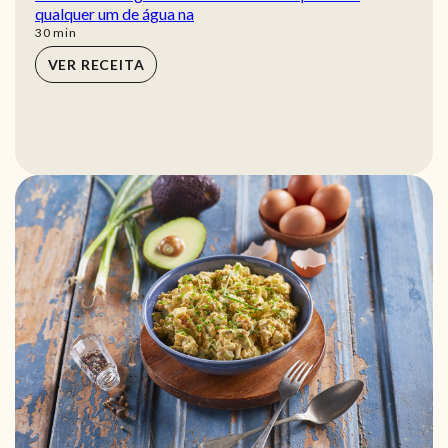
qualquer um de água na
min
30
min
VER RECEITA