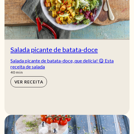
Salada picante de batata-doce
Salada picante de batata-doce, que delícia! 😋 Esta
receita de salada
min
40
min
VER RECEITA