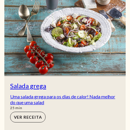
Salada grega
Uma salada grega para os dias de calor! Nada melhor
do que uma salad
min
25
min
VER RECEITA