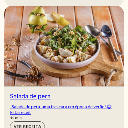
Salada de pera
Salada de pera, uma frescura em época de verão! 😋
Esta receit
min
40
min
VER RECEITA