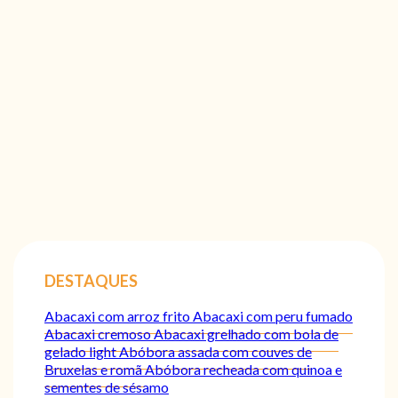
DESTAQUES
Abacaxi com arroz frito
Abacaxi com peru fumado
Abacaxi cremoso
Abacaxi grelhado com bola de
gelado light
Abóbora assada com couves de
Bruxelas e romã
Abóbora recheada com quinoa e
sementes de sésamo