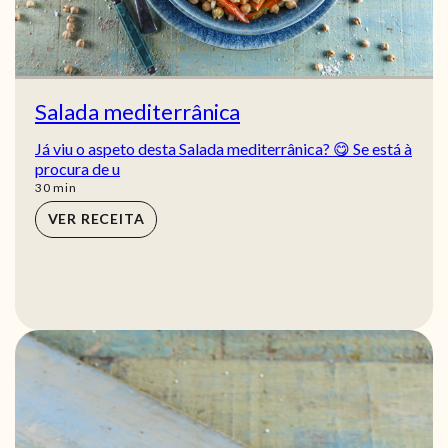
Salada mediterrânica
Já viu o aspeto desta Salada mediterrânica? 😋 Se está à
procura de u
min
30
min
VER RECEITA