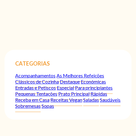
CATEGORIAS
Acompanhamentos
As Melhores Refeições
Clássicos de Cozinha
Destaque
Económicas
Entradas e Petiscos
Especial
Para principiantes
Pequenas Tentações
Prato Principal
Rápidas
Receba em Casa
Receitas Vegan
Saladas
Saudáveis
Sobremesas
Sopas