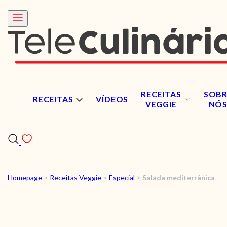
RECEITAS
SOBR
RECEITAS
VÍDEOS
VEGGIE
NÓ
Homepage
>
Receitas Veggie
>
Especial
>
Salada mediterrânica
RECEITAS
VÍDEOS