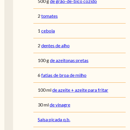
500
g
de grão-de-bico cozido
2
tomates
1
cebola
2
dentes de alho
100
g
de azeitonas pretas
6
fatias de broa de milho
100
ml
de azeite + azeite para fritar
30
ml
de vinagre
Salsa picada q.b.