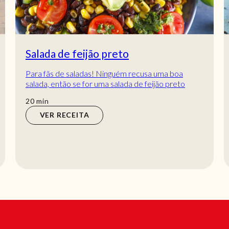
Salada de feijão preto
Para fãs de saladas! Ninguém recusa uma boa
salada, então se for uma salada de feijão preto
pronta em 20 minutos? São sabores e aromas
min
20
min
fantá...
VER RECEITA