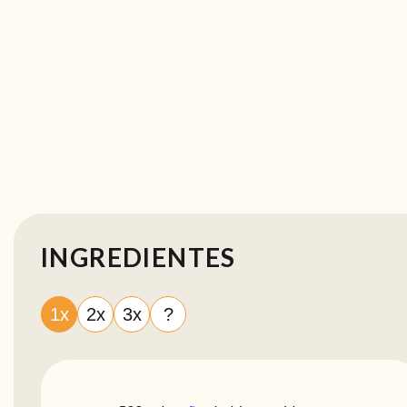
INGREDIENTES
1x
2x
3x
?