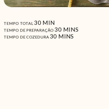
MIN
30
MIN
TEMPO TOTAL
MIN
30
MINS
TEMPO DE PREPARAÇÃO
MIN
30
MINS
TEMPO DE COZEDURA