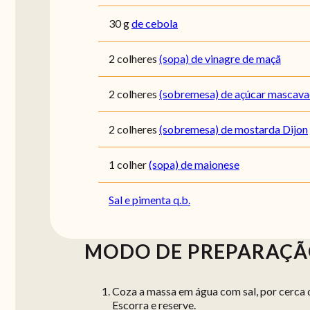
30
g
de cebola
2
colheres
(sopa) de vinagre de maçã
2
colheres
(sobremesa) de açúcar mascav
2
colheres
(sobremesa) de mostarda Dijon
1
colher
(sopa) de maionese
Sal e pimenta q.b.
MODO DE PREPARAÇ
Coza a massa em água com sal, por cerca 
Escorra e reserve.