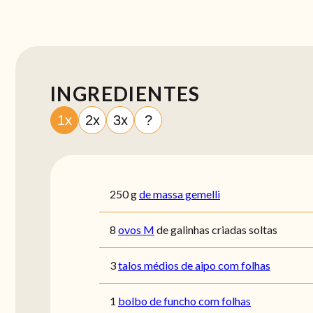
INGREDIENTES
1x
2x
3x
?
250
g
de massa gemelli
8
ovos M
de galinhas criadas soltas
3
talos médios de aipo com folhas
1
bolbo de funcho com folhas