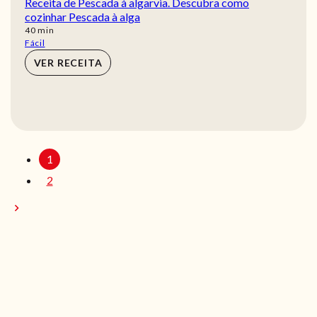
Receita de Pescada à algarvia. Descubra como
cozinhar Pescada à alga
min
40
min
Fácil
VER RECEITA
1
2