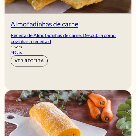
Almofadinhas de carne
Receita de Almofadinhas de carne. Descubra como
cozinhar a receita d
hora
1
hora
Médio
VER RECEITA