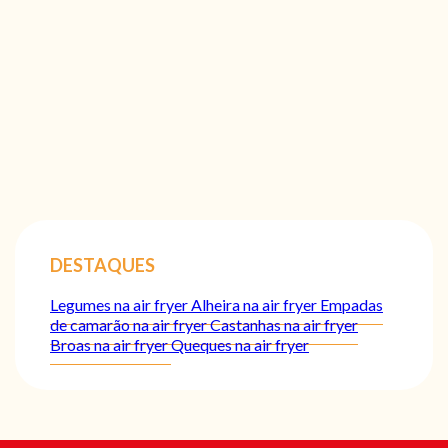
DESTAQUES
Legumes na air fryer
Alheira na air fryer
Empadas
de camarão na air fryer
Castanhas na air fryer
Broas na air fryer
Queques na air fryer