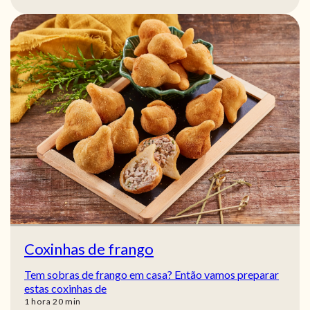
Coxinhas de frango
Tem sobras de frango em casa? Então vamos preparar
estas coxinhas de
hora
min
1
hora
20
min