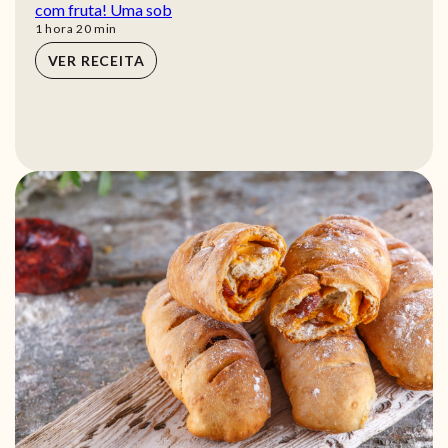
com fruta! Uma sob
hora
min
1
hora
20
min
VER RECEITA