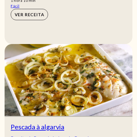
hora
min
1
hora
10
min
Fácil
VER RECEITA
Pescada à algarvia