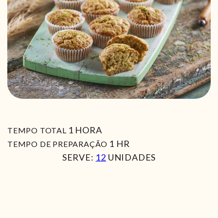
HORA
1
HORA
TEMPO TOTAL
HORA
1
HR
TEMPO DE PREPARAÇÃO
SERVE:
12
UNIDADES