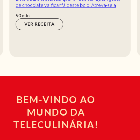
de chocolate vai ficar fã deste bolo. Atreva-se a
provar esta delícia de 2 chocolates!
min
50
min
VER RECEITA
BEM-VINDO AO
MUNDO DA
TELECULINÁRIA!