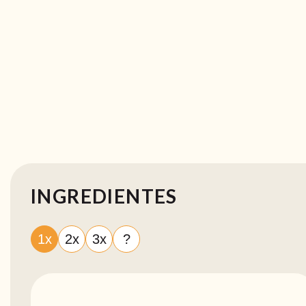
INGREDIENTES
1x
2x
3x
?