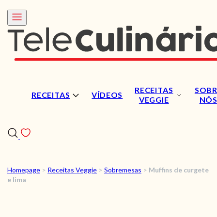
RECEITAS
SOBR
RECEITAS
VÍDEOS
VEGGIE
NÓ
Homepage
>
Receitas Veggie
>
Sobremesas
>
Muffins de curgete
RECEITAS
e lima
VÍDEOS