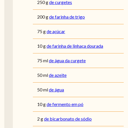
250
g
de curgetes
200
g
de farinha de trigo
75
g
de açúcar
10
g
de farinha de linhaça dourada
75
ml
de água da curgete
50
ml
de azeite
50
ml
de água
10
g
de fermento em pó
2
g
de bicarbonato de sódio