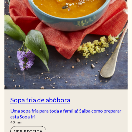
Sopa fria de abóbora
Uma sopa fria para toda a família! Saiba como preparar
esta Sopa fri
min
40
min
VER RECEITA