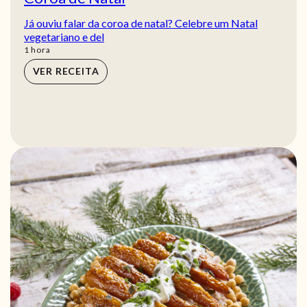
Já ouviu falar da coroa de natal? Celebre um Natal
vegetariano e del
hora
1
hora
VER RECEITA