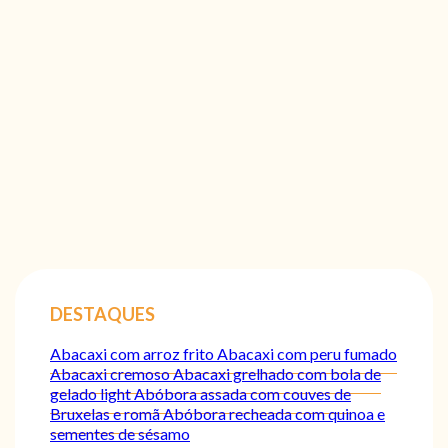
DESTAQUES
Abacaxi com arroz frito
Abacaxi com peru fumado
Abacaxi cremoso
Abacaxi grelhado com bola de
gelado light
Abóbora assada com couves de
Bruxelas e romã
Abóbora recheada com quinoa e
sementes de sésamo