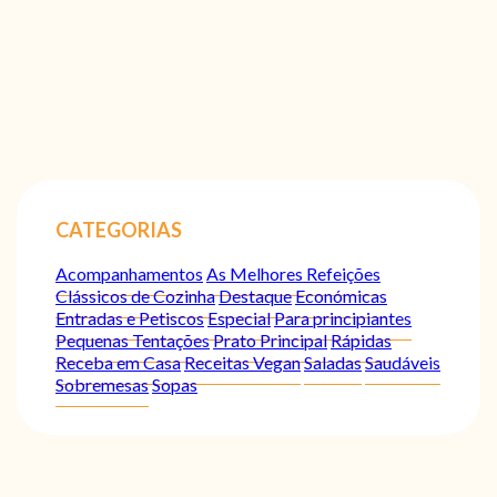
CATEGORIAS
Acompanhamentos
As Melhores Refeições
Clássicos de Cozinha
Destaque
Económicas
Entradas e Petiscos
Especial
Para principiantes
Pequenas Tentações
Prato Principal
Rápidas
Receba em Casa
Receitas Vegan
Saladas
Saudáveis
Sobremesas
Sopas