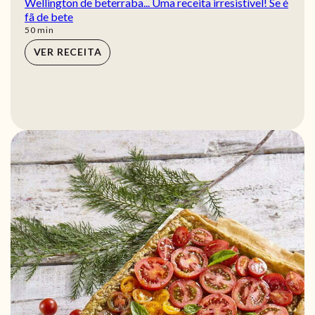
Wellington de beterraba... Uma receita irresistível! Se é
fã de bete
min
50
min
VER RECEITA