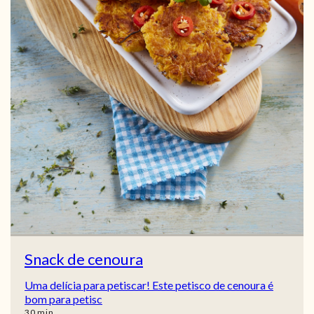
Snack de cenoura
Uma delícia para petiscar! Este petisco de cenoura é
bom para petisc
min
30
min