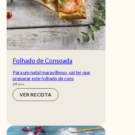
Folhado de Consoada
Para um natal maravilhoso, vai ter que
preparar este folhado de cons
min
30
min
VER RECEITA