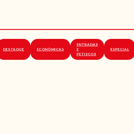
RECEITAS
VÍDEOS
RECEITAS VEGGIE
ENTRADAS
SOBRE NÓS
DESTAQUE
ECONÓMICAS
E
ESPECIAL
PETISCOS
LOJA ONLINE
BLOG