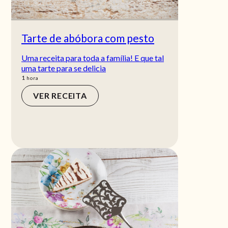
Tarte de abóbora com pesto
Uma receita para toda a família! E que tal
uma tarte para se delicia
hora
1
hora
VER RECEITA