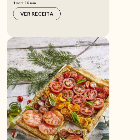
hora
min
1
10
hora
min
VER RECEITA