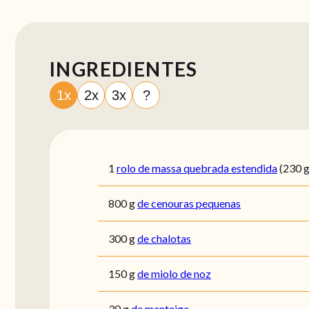
INGREDIENTES
1x
2x
3x
?
1
rolo de massa quebrada estendida
(230 g
800
g
de cenouras pequenas
300
g
de chalotas
150
g
de miolo de noz
30
g
de manteiga