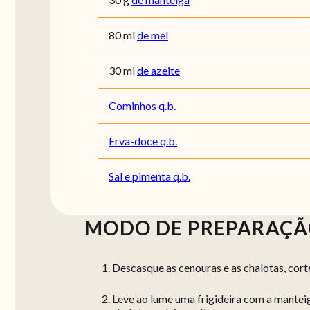
80
ml
de mel
30
ml
de azeite
Cominhos q.b.
Erva-doce q.b.
Sal e pimenta q.b.
MODO DE PREPARAÇ
Descasque as cenouras e as chalotas, cort
Leve ao lume uma frigideira com a manteiga