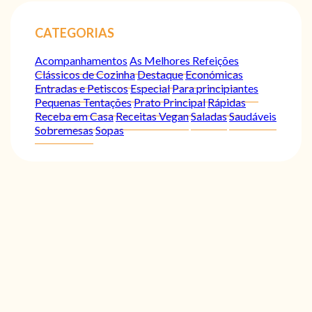
CATEGORIAS
Acompanhamentos
As Melhores Refeições
Clássicos de Cozinha
Destaque
Económicas
Entradas e Petiscos
Especial
Para principiantes
Pequenas Tentações
Prato Principal
Rápidas
Receba em Casa
Receitas Vegan
Saladas
Saudáveis
Sobremesas
Sopas