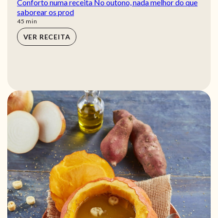
Conforto numa receita No outono, nada melhor do que
saborear os prod
min
45
min
VER RECEITA