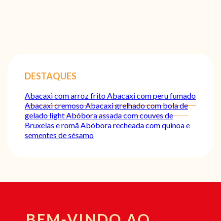
DESTAQUES
Abacaxi com arroz frito
Abacaxi com peru fumado
Abacaxi cremoso
Abacaxi grelhado com bola de
gelado light
Abóbora assada com couves de
Bruxelas e romã
Abóbora recheada com quinoa e
sementes de sésamo
BEM-VINDO AO