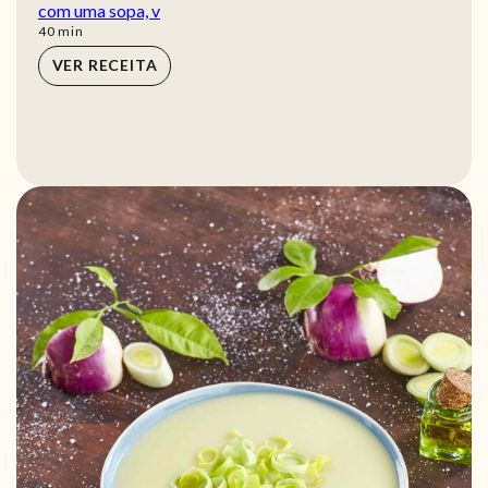
com uma sopa, v
min
40
min
VER RECEITA