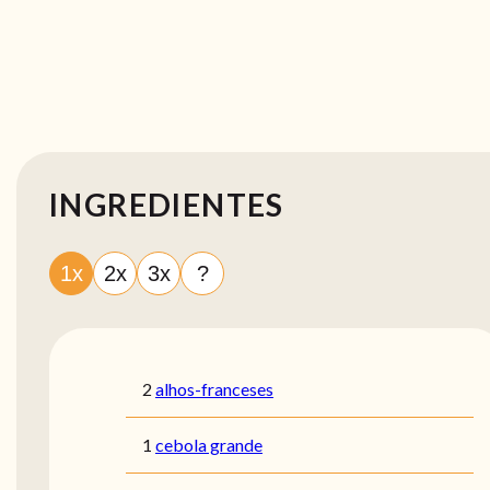
INGREDIENTES
1x
2x
3x
?
2
alhos-franceses
1
cebola grande