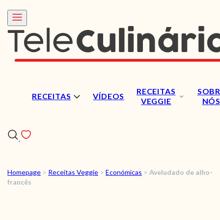
RECEITAS
SOBR
RECEITAS
VÍDEOS
VEGGIE
NÓ
Homepage
>
Receitas Veggie
>
Económicas
>
Aveludado de alho-
RECEITAS
francês
VÍDEOS