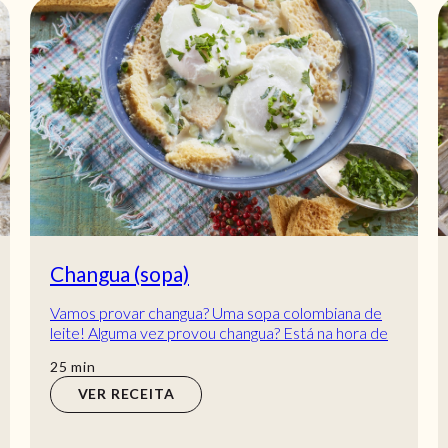
Changua (sopa)
Vamos provar changua? Uma sopa colombiana de
leite! Alguma vez provou changua? Está na hora de
o fazer! É uma sopa colombiana de leite, cons...
min
25
min
VER RECEITA