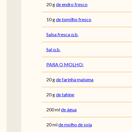
20
g
de endro fresco
10
g
de tomilho fresco
Salsa fresca q.b.
Sal q.b.
PARA O MOLHO:
20
g
de farinha maisena
20
g
de tahine
200
ml
de água
20
ml
de molho de soja