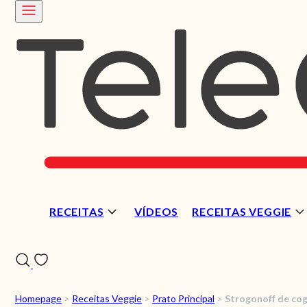
RECEITAS
VÍDEOS
RECEITAS VEGGIE
Homepage
>
Receitas Veggie
>
Prato Principal
>
Strogonoff de co