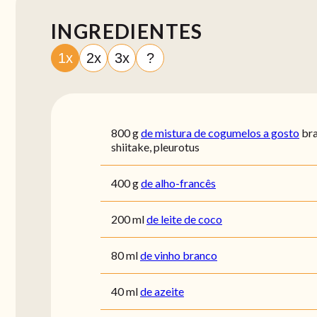
INGREDIENTES
1x
2x
3x
?
800
g
de mistura de cogumelos a gosto
bra
shiitake, pleurotus
400
g
de alho-francês
200
ml
de leite de coco
80
ml
de vinho branco
40
ml
de azeite