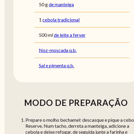
50
g
de manteiga
1
cebola tradicional
500
ml
de leite a ferver
Noz-moscada q.b.
Sal e pimenta q.b.
MODO DE PREPARAÇÃO
Prepare o molho bechamel: descasque e pique a cebo
Reserve. Num tacho, derreta a manteiga, adicione a
cebola e deixe refogar, de seguida junte a farinha e