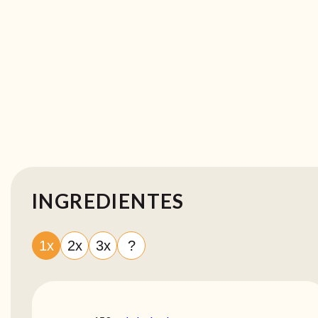
INGREDIENTES
1x
2x
3x
?