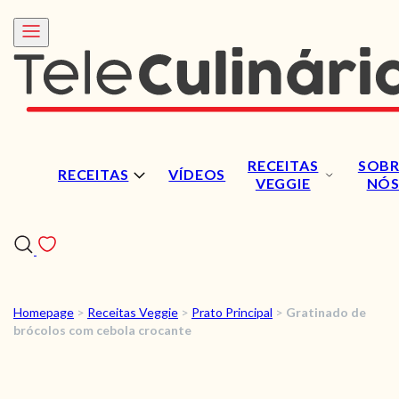
RECEITAS
SOBR
RECEITAS
VÍDEOS
VEGGIE
NÓ
Homepage
>
Receitas Veggie
>
Prato Principal
>
Gratinado de
RECEITAS
brócolos com cebola crocante
VÍDEOS