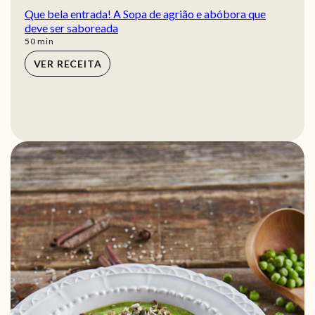
Que bela entrada! A Sopa de agrião e abóbora que
deve ser saboreada
min
50
min
VER RECEITA