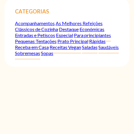
CATEGORIAS
Acompanhamentos
As Melhores Refeições
Clássicos de Cozinha
Destaque
Económicas
Entradas e Petiscos
Especial
Para principiantes
Pequenas Tentações
Prato Principal
Rápidas
Receba em Casa
Receitas Vegan
Saladas
Saudáveis
Sobremesas
Sopas