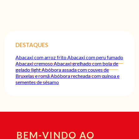
DESTAQUES
Abacaxi com arroz frito
Abacaxi com peru fumado
Abacaxi cremoso
Abacaxi grelhado com bola de
gelado light
Abóbora assada com couves de
Bruxelas e romã
Abóbora recheada com quinoa e
sementes de sésamo
BEM-VINDO AO