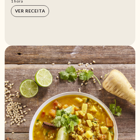
hora
1
hora
VER RECEITA