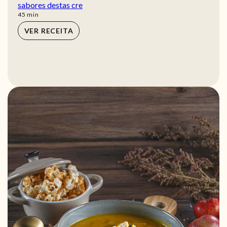
sabores destas cre
min
45
min
VER RECEITA