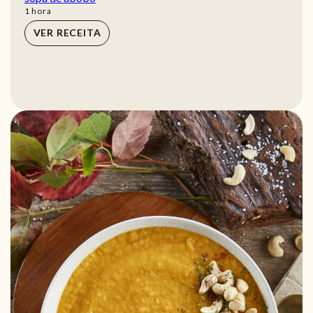
hora
1
hora
VER RECEITA