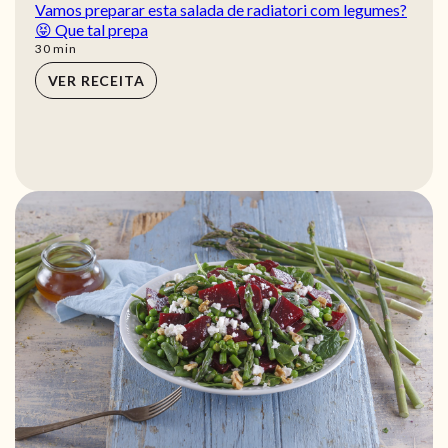
Vamos preparar esta salada de radiatori com legumes?
😝 Que tal prepa
min
30
min
VER RECEITA