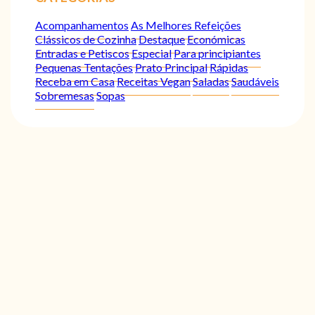
Acompanhamentos
As Melhores Refeições
Clássicos de Cozinha
Destaque
Económicas
Entradas e Petiscos
Especial
Para principiantes
Pequenas Tentações
Prato Principal
Rápidas
Receba em Casa
Receitas Vegan
Saladas
Saudáveis
Sobremesas
Sopas