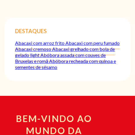
DESTAQUES
Abacaxi com arroz frito
Abacaxi com peru fumado
Abacaxi cremoso
Abacaxi grelhado com bola de
gelado light
Abóbora assada com couves de
Bruxelas e romã
Abóbora recheada com quinoa e
sementes de sésamo
BEM-VINDO AO
MUNDO DA