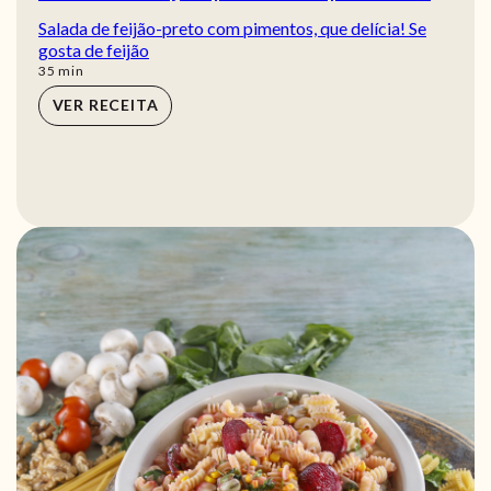
Salada de feijão-preto com pimentos, que delícia! Se
gosta de feijão
min
35
min
VER RECEITA