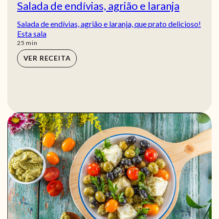
Salada de endívias, agrião e laranja
Salada de endívias, agrião e laranja, que prato delicioso!
Esta sala
min
25
min
VER RECEITA