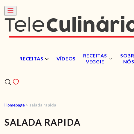
RECEITAS
SOBR
RECEITAS
VÍDEOS
VEGGIE
NÓ
Homepage
>
salada rapida
RECEITAS
SALADA RAPIDA
VÍDEOS