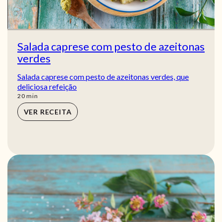
Salada caprese com pesto de azeitonas
verdes
Salada caprese com pesto de azeitonas verdes, que
deliciosa refeição
min
20
min
VER RECEITA