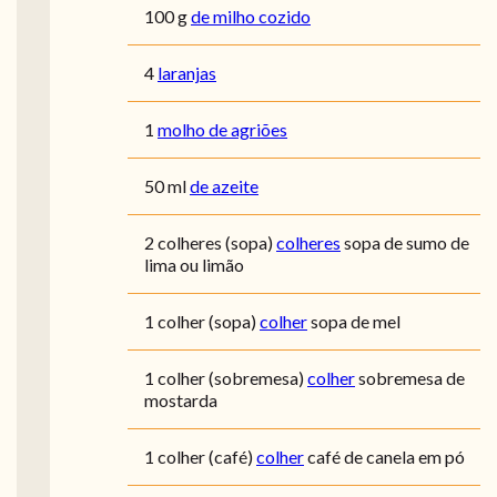
100
g
de milho cozido
4
laranjas
1
molho de agriões
50
ml
de azeite
2
colheres (sopa)
colheres
sopa de sumo de
lima ou limão
1
colher (sopa)
colher
sopa de mel
1
colher (sobremesa)
colher
sobremesa de
mostarda
1
colher (café)
colher
café de canela em pó