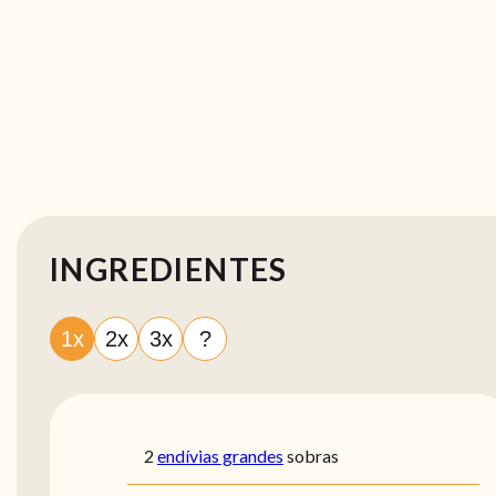
INGREDIENTES
1x
2x
3x
?
2
endívias grandes
sobras