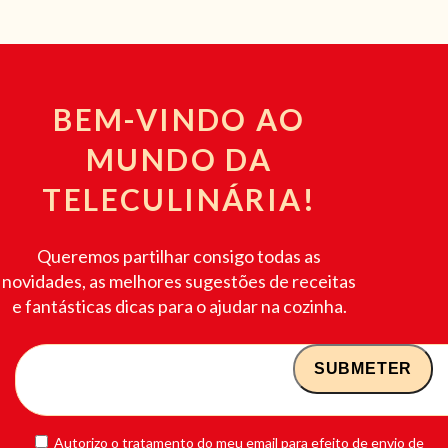
BEM-VINDO AO
MUNDO DA
TELECULINÁRIA!
Queremos partilhar consigo todas as
novidades, as melhores sugestões de receitas
e fantásticas dicas para o ajudar na cozinha.
Autorizo o tratamento do meu email para efeito de envio de