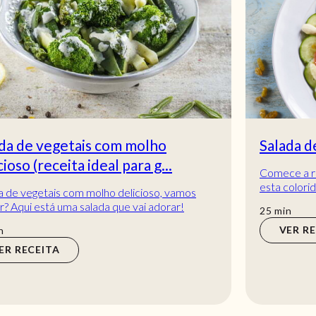
Salada de cenoura com molho de uva
Comece a refeição de forma fresca Delicie-se com
esta colorida Salada de Cenoura com molho de uva
e mel, perfeita para refrescar e adoçar o...
min
25
min
VER RECEITA