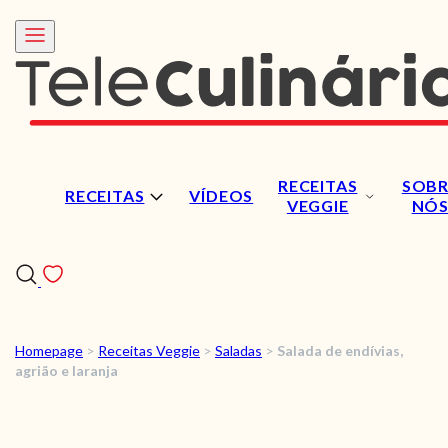
RECEITAS
SOBR
RECEITAS
VÍDEOS
VEGGIE
NÓ
Homepage
>
Receitas Veggie
>
Saladas
>
Salada de endívias,
RECEITAS
agrião e laranja
VÍDEOS