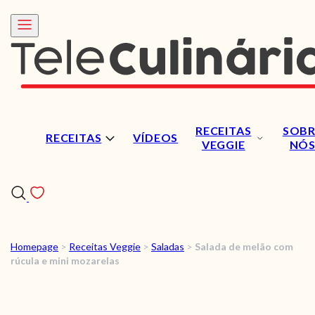
RECEITAS
SOBR
RECEITAS
VÍDEOS
VEGGIE
NÓ
Homepage
>
Receitas Veggie
>
Saladas
>
Salada de melão com
RECEITAS
rúcula e mini mozarelas
VÍDEOS