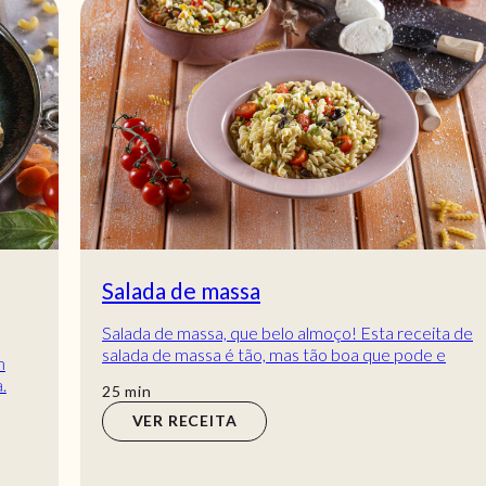
Salada de massa
Salada de massa, que belo almoço! Esta receita de
salada de massa é tão, mas tão boa que pode e
deve ser saboreada todo o ano! Sabe sempre b...
min
25
min
VER RECEITA