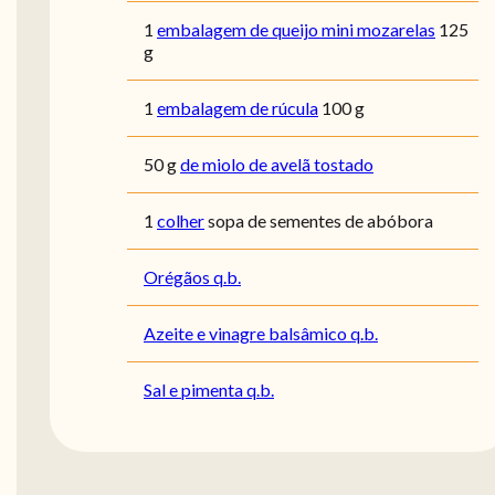
1
embalagem de queijo mini mozarelas
125
g
1
embalagem de rúcula
100 g
50
g
de miolo de avelã tostado
1
colher
sopa de sementes de abóbora
Orégãos q.b.
Azeite e vinagre balsâmico q.b.
Sal e pimenta q.b.