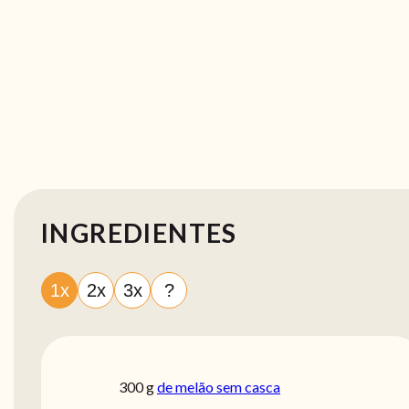
INGREDIENTES
1x
2x
3x
?
300
g
de melão sem casca