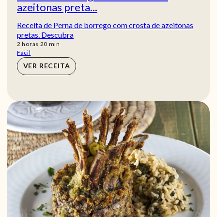
azeitonas preta...
Receita de Perna de borrego com crosta de azeitonas
pretas. Descubra
horas
min
2
horas
20
min
Fácil
VER RECEITA