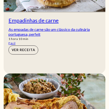
Empadinhas de carne
As empadas de carne são um clássico da culinária
portuguesa, perfeit
hora
min
1
hora
10
min
Fácil
VER RECEITA