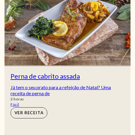
Perna de cabrito assada
Já tem o seu prato para a refeição de Natal? Uma
receita de perna de
horas
2
horas
Fácil
VER RECEITA