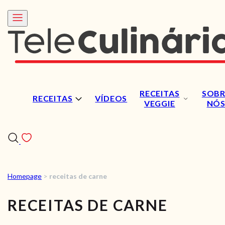
RECEITAS
SOBR
RECEITAS
VÍDEOS
VEGGIE
NÓ
Homepage
>
receitas de carne
RECEITAS
RECEITAS DE CARNE
VÍDEOS