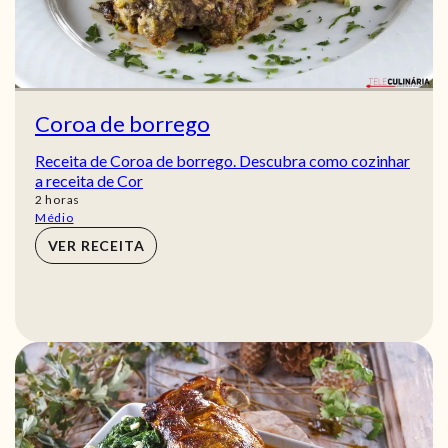
Coroa de borrego
Receita de Coroa de borrego. Descubra como cozinhar
a receita de Cor
horas
2
horas
Médio
VER RECEITA