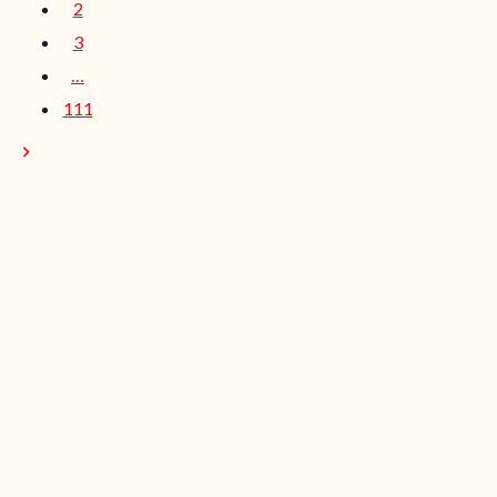
2
3
…
111