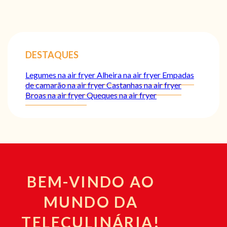
DESTAQUES
Legumes na air fryer
Alheira na air fryer
Empadas
de camarão na air fryer
Castanhas na air fryer
Broas na air fryer
Queques na air fryer
BEM-VINDO AO
MUNDO DA
TELECULINÁRIA!