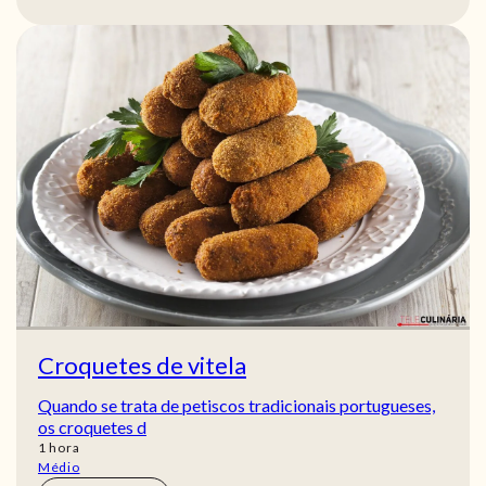
Croquetes de vitela
Quando se trata de petiscos tradicionais portugueses,
os croquetes d
hora
1
hora
Médio