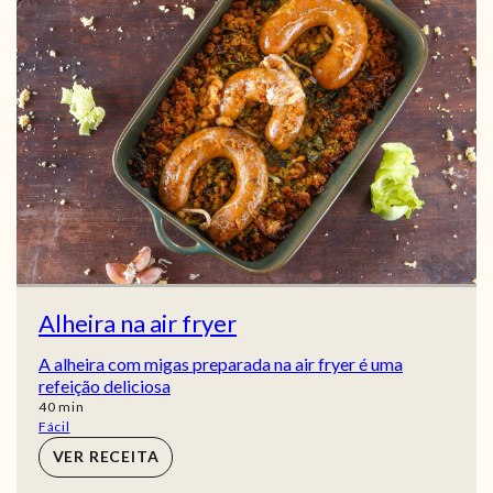
Alheira na air fryer
A alheira com migas preparada na air fryer é uma
refeição deliciosa
min
40
min
Fácil
VER RECEITA