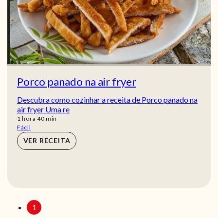
Porco panado na air fryer
Descubra como cozinhar a receita de Porco panado na
air fryer Uma re
hora
min
1
hora
40
min
Fácil
VER RECEITA
1