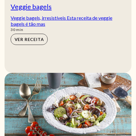
Veggie bagels
Veggie bagels, irresistíveis Esta receita de veggie
bagels é tão mas
min
30
min
VER RECEITA