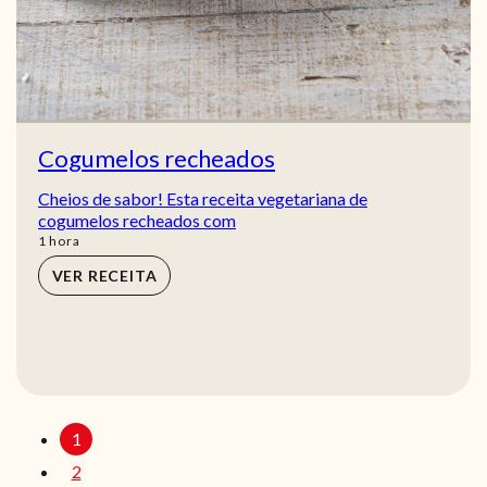
Cogumelos recheados
Cheios de sabor! Esta receita vegetariana de
cogumelos recheados com
hora
1
hora
VER RECEITA
1
2