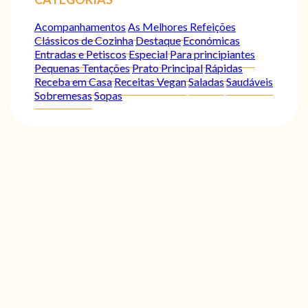
Acompanhamentos
As Melhores Refeições
Clássicos de Cozinha
Destaque
Económicas
Entradas e Petiscos
Especial
Para principiantes
Pequenas Tentações
Prato Principal
Rápidas
Receba em Casa
Receitas Vegan
Saladas
Saudáveis
Sobremesas
Sopas