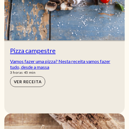
Pizza campestre
Vamos fazer uma pizza? Nesta receita vamos fazer
tudo, desde a massa
horas
min
3
horas
45
min
VER RECEITA