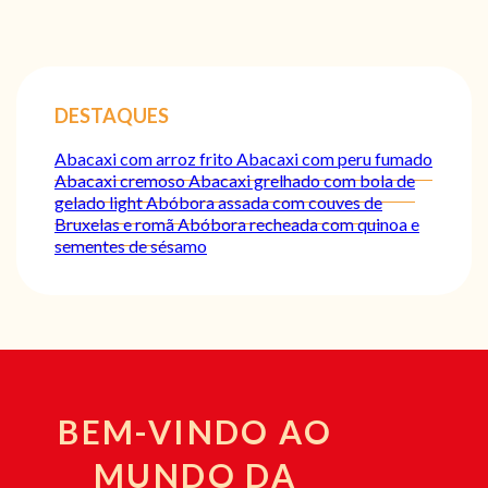
DESTAQUES
Abacaxi com arroz frito
Abacaxi com peru fumado
Abacaxi cremoso
Abacaxi grelhado com bola de
gelado light
Abóbora assada com couves de
Bruxelas e romã
Abóbora recheada com quinoa e
sementes de sésamo
BEM-VINDO AO
MUNDO DA