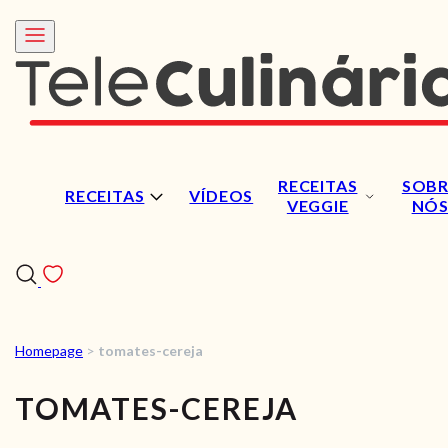
RECEITAS
SOBR
RECEITAS
VÍDEOS
VEGGIE
NÓ
Homepage
>
tomates-cereja
RECEITAS
TOMATES-CEREJA
VÍDEOS