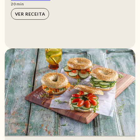
min
20
min
VER RECEITA