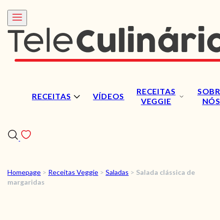
RECEITAS
SOBR
RECEITAS
VÍDEOS
VEGGIE
NÓ
Homepage
>
Receitas Veggie
>
Saladas
>
Salada clássica de
RECEITAS
margaridas
VÍDEOS