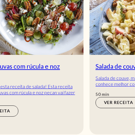
Salada de couve, maçã e caju
Salada de couve, maçã e caju! Uma tentação...
conhece melhor combinação? Se lhe apetece um
prato vegetariano, então aprenda a fazer esta rec...
min
50
min
VER RECEITA