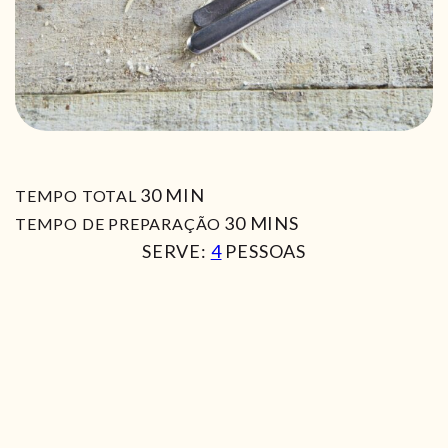
MIN
30
MIN
TEMPO TOTAL
MIN
30
MINS
TEMPO DE PREPARAÇÃO
SERVE:
4
PESSOAS