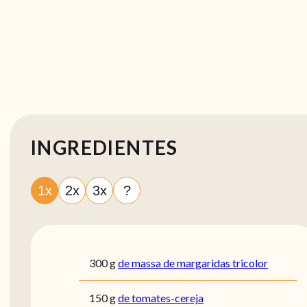
INGREDIENTES
1x
2x
3x
?
300
g
de massa de margaridas tricolor
150
g
de tomates-cereja