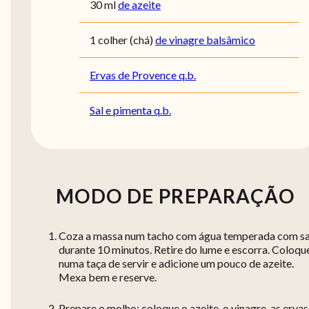
30
ml
de azeite
1
colher (chá)
de vinagre balsâmico
Ervas de Provence q.b.
Sal e pimenta q.b.
MODO DE PREPARAÇÃO
Coza a massa num tacho com água temperada com sa
durante 10 minutos. Retire do lume e escorra. Coloqu
numa taça de servir e adicione um pouco de azeite.
Mexa bem e reserve.
Prepare o molho: coloque o azeite, o vinagre, as ervas