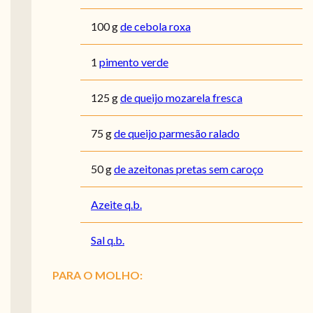
100
g
de cebola roxa
1
pimento verde
125
g
de queijo mozarela fresca
75
g
de queijo parmesão ralado
50
g
de azeitonas pretas sem caroço
Azeite q.b.
Sal q.b.
PARA O MOLHO: