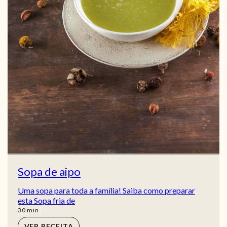
Sopa de aipo
Uma sopa para toda a família! Saiba como preparar
esta Sopa fria de
min
30
min
VER RECEITA