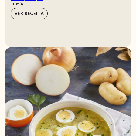
min
30
min
VER RECEITA