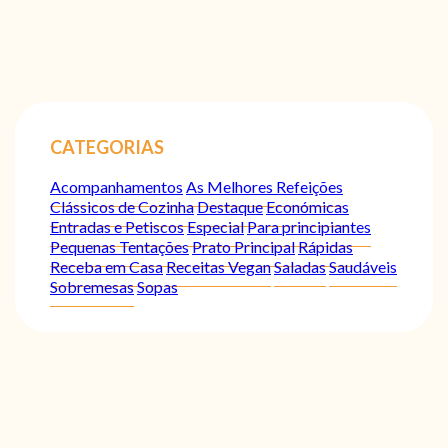
CATEGORIAS
Acompanhamentos
As Melhores Refeições
Clássicos de Cozinha
Destaque
Económicas
Entradas e Petiscos
Especial
Para principiantes
Pequenas Tentações
Prato Principal
Rápidas
Receba em Casa
Receitas Vegan
Saladas
Saudáveis
Sobremesas
Sopas