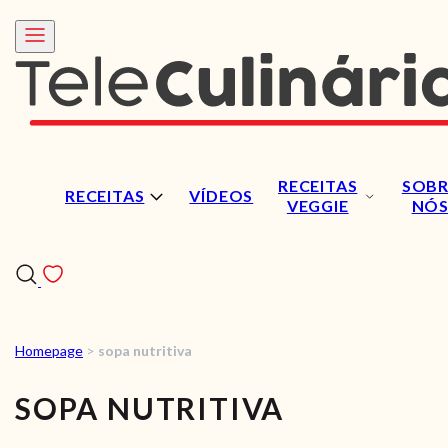
RECEITAS
SOBR
RECEITAS
VÍDEOS
VEGGIE
NÓ
Homepage
>
sopa nutritiva
RECEITAS
SOPA NUTRITIVA
VÍDEOS