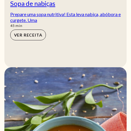
Sopa de nabiças
Prepare uma sopa nutritiva! Esta leva nabiça, abóbora e
curgete. Uma
min
45
min
VER RECEITA