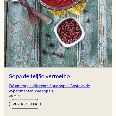
Sopa de feijão vermelho
Dê um toque diferente à sua sopa! Gostava de
experimentar uma sopa s
min
30
min
VER RECEITA