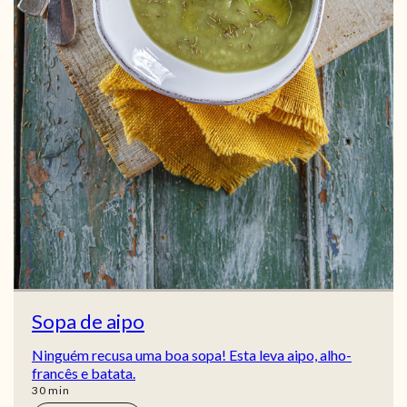
Sopa de aipo
Ninguém recusa uma boa sopa! Esta leva aipo, alho-
francês e batata.
min
30
min