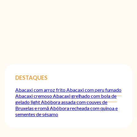
DESTAQUES
Abacaxi com arroz frito
Abacaxi com peru fumado
Abacaxi cremoso
Abacaxi grelhado com bola de
gelado light
Abóbora assada com couves de
Bruxelas e romã
Abóbora recheada com quinoa e
sementes de sésamo