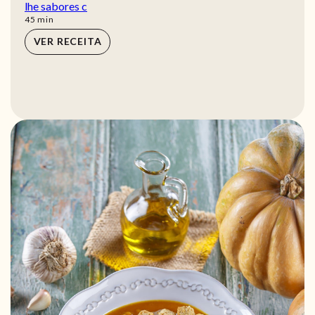
lhe sabores c
min
45
min
VER RECEITA