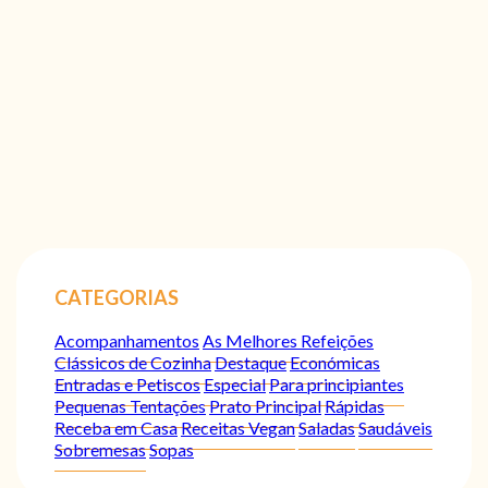
CATEGORIAS
Acompanhamentos
As Melhores Refeições
Clássicos de Cozinha
Destaque
Económicas
Entradas e Petiscos
Especial
Para principiantes
Pequenas Tentações
Prato Principal
Rápidas
Receba em Casa
Receitas Vegan
Saladas
Saudáveis
Sobremesas
Sopas