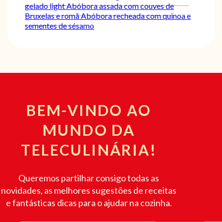
gelado light
Abóbora assada com couves de
Bruxelas e romã
Abóbora recheada com quinoa e
sementes de sésamo
BEM-VINDO AO
MUNDO DA
TELECULINÁRIA!
Queremos partilhar consigo todas as
novidades, as melhores sugestões de receitas
e fantásticas dicas para o ajudar na cozinha.