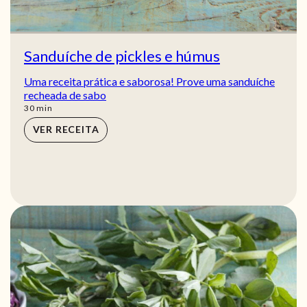
Sanduíche de pickles e húmus
Uma receita prática e saborosa! Prove uma sanduíche
recheada de sabo
min
30
min
VER RECEITA