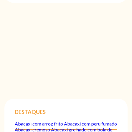
DESTAQUES
Abacaxi com arroz frito
Abacaxi com peru fumado
Abacaxi cremoso
Abacaxi grelhado com bola de