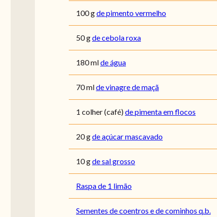
100
g
de pimento vermelho
50
g
de cebola roxa
180
ml
de água
70
ml
de vinagre de maçã
1
colher (café)
de pimenta em flocos
20
g
de açúcar mascavado
10
g
de sal grosso
Raspa de 1 limão
Sementes de coentros e de cominhos q.b.