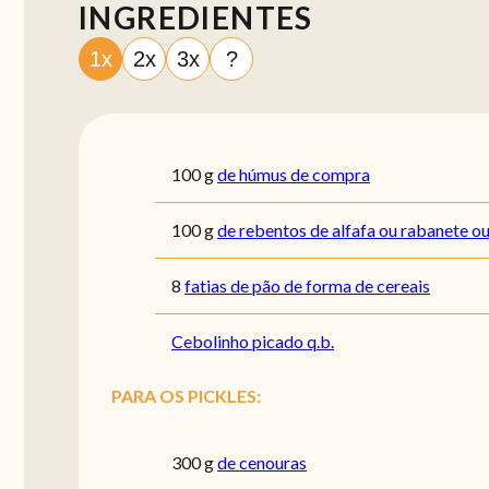
INGREDIENTES
1x
2x
3x
?
100
g
de húmus de compra
100
g
de rebentos de alfafa ou rabanete 
8
fatias de pão de forma de cereais
Cebolinho picado q.b.
PARA OS PICKLES:
300
g
de cenouras