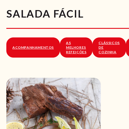
SALADA FÁCIL
AS
CLÁSSICOS
ACOMPANHAMENTOS
MELHORES
DE
REFEIÇÕES
COZINHA