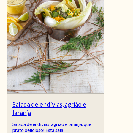
Salada de endívias, agrião e
laranja
Salada de endívias, agrião e laranja, que
prato delicioso! Esta sala