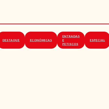
RECEITAS
VÍDEOS
RECEITAS VEGGIE
ENTRADAS
SOBRE NÓS
DESTAQUE
ECONÓMICAS
E
ESPECIAL
PETISCOS
LOJA ONLINE
BLOG