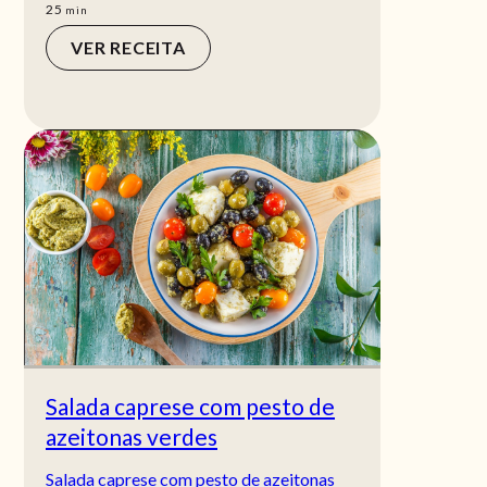
min
25
min
VER RECEITA
Salada caprese com pesto de
azeitonas verdes
Salada caprese com pesto de azeitonas