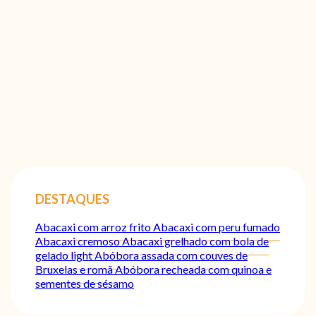
DESTAQUES
Abacaxi com arroz frito
Abacaxi com peru fumado
Abacaxi cremoso
Abacaxi grelhado com bola de
gelado light
Abóbora assada com couves de
Bruxelas e romã
Abóbora recheada com quinoa e
sementes de sésamo