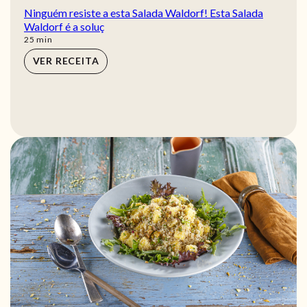
Ninguém resiste a esta Salada Waldorf! Esta Salada
Waldorf é a soluç
min
25
min
VER RECEITA