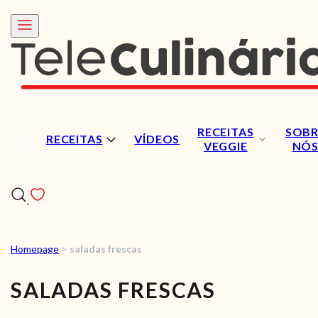
RECEITAS
SOBR
RECEITAS
VÍDEOS
VEGGIE
NÓ
Homepage
>
saladas frescas
RECEITAS
SALADAS FRESCAS
VÍDEOS