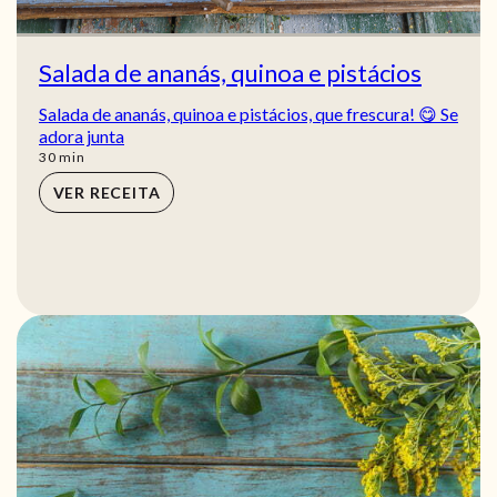
Salada de ananás, quinoa e pistácios
Salada de ananás, quinoa e pistácios, que frescura! 😋 Se
adora junta
min
30
min
VER RECEITA