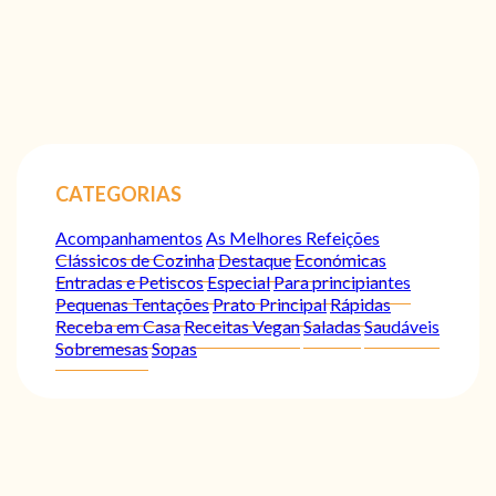
CATEGORIAS
Acompanhamentos
As Melhores Refeições
Clássicos de Cozinha
Destaque
Económicas
Entradas e Petiscos
Especial
Para principiantes
Pequenas Tentações
Prato Principal
Rápidas
Receba em Casa
Receitas Vegan
Saladas
Saudáveis
Sobremesas
Sopas